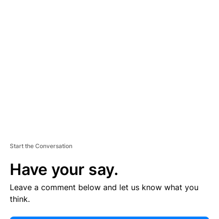
E
R
TI
S
E
M
E
N
T
Start the Conversation
Have your say.
Leave a comment below and let us know what you
think.