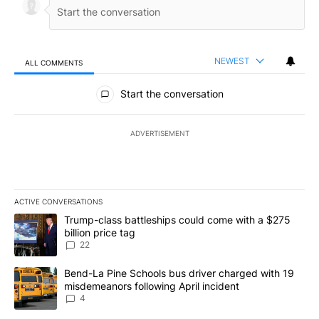
NEWEST
ALL COMMENTS
All Comments
Start the conversation
ADVERTISEMENT
ACTIVE CONVERSATIONS
The following is a list of the most commented articles in the last 7
A trending article titled "Trump-class battleships could come wit
Trump-class battleships could come with a $275
billion price tag
22
A trending article titled "Bend-La Pine Schools bus driver charg
Bend-La Pine Schools bus driver charged with 19
misdemeanors following April incident
4