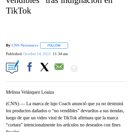
TikTok
By
CNN Newsource
FOLLOW
FOLLOW "" TO RECEIVE NOTIFICATIONS ABOU
Published
October 14, 2021
11:34 am
Show More
Facebook
X
Email
Melissa Velásquez Loaiza
(CNN) — La marca de lujo Coach anunció que ya no destruirá
los productos dañados o “no vendibles” devueltos a sus tiendas,
luego de que un video viral de TikTok afirmara que la marca
“cortara” intencionalmente los artículos no deseados con fines
fiscales.