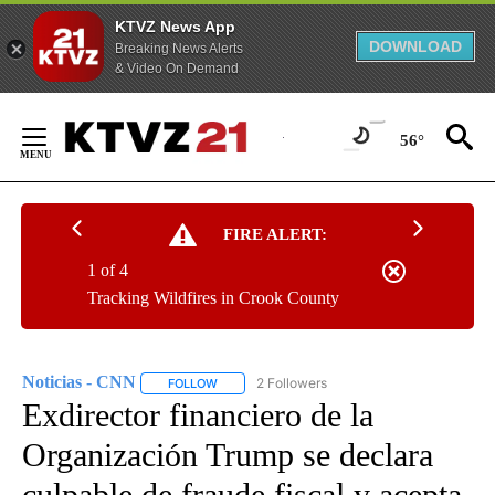
KTVZ News App
DOWNLOAD
Breaking News Alerts
& Video On Demand
Skip
to
56°
Content
FIRE ALERT:
1 of 4
Tracking Wildfires in Crook County
Noticias - CNN
2 Followers
FOLLOW
FOLLOW "NOTICIAS - CNN" TO RECEIVE NOTIF
Exdirector financiero de la
Organización Trump se declara
culpable de fraude fiscal y acepta