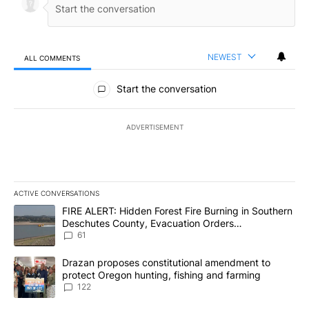
NEWEST
ALL COMMENTS
All Comments
Start the conversation
ADVERTISEMENT
ACTIVE CONVERSATIONS
The following is a list of the most commented articles in the last 7
A trending article titled "FIRE ALERT: Hidden Forest Fire Burni
FIRE ALERT: Hidden Forest Fire Burning in Southern
Deschutes County, Evacuation Orders
Implemented
61
A trending article titled "Drazan proposes constitutional amendm
Drazan proposes constitutional amendment to
protect Oregon hunting, fishing and farming
122