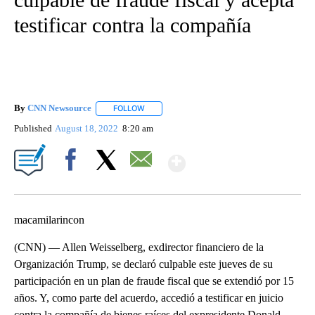
testificar contra la compañía
By
CNN Newsource
FOLLOW
FOLLOW "" TO RECEIVE NOTIFICATIONS ABOU
Published
August 18, 2022
8:20 am
Show More
Facebook
X
Email
macamilarincon
(CNN) — Allen Weisselberg, exdirector financiero de la
Organización Trump, se declaró culpable este jueves de su
participación en un plan de fraude fiscal que se extendió por 15
años. Y, como parte del acuerdo, accedió a testificar en juicio
contra la compañía de bienes raíces del expresidente Donald