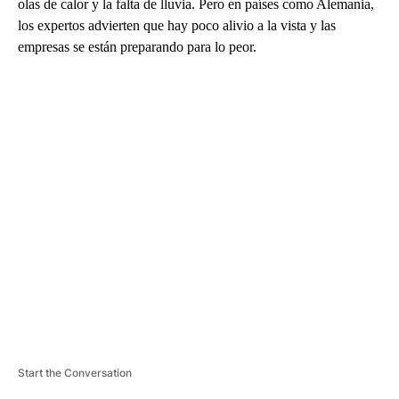
olas de calor y la falta de lluvia. Pero en países como Alemania,
los expertos advierten que hay poco alivio a la vista y las
empresas se están preparando para lo peor.
A
D
V
E
R
TI
S
E
M
E
N
T
Start the Conversation