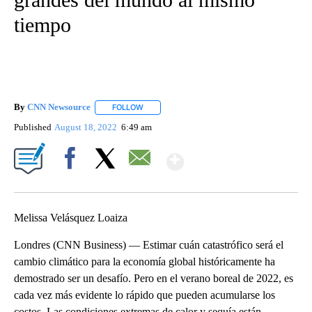
tiempo
By
CNN Newsource
FOLLOW
FOLLOW "" TO RECEIVE NOTIFICATIONS ABOU
Published
August 18, 2022
6:49 am
Show More
Facebook
X
Email
Melissa Velásquez Loaiza
Londres (CNN Business) — Estimar cuán catastrófico será el
cambio climático para la economía global históricamente ha
demostrado ser un desafío. Pero en el verano boreal de 2022, es
cada vez más evidente lo rápido que pueden acumularse los
costos. Las condiciones extremas de calor y sequía están