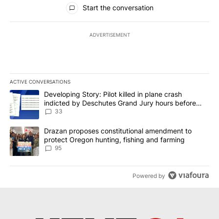
All Comments
Start the conversation
ADVERTISEMENT
ACTIVE CONVERSATIONS
The following is a list of the most commented articles in the last 7
A trending article titled "Developing Story: Pilot killed in plan
Developing Story: Pilot killed in plane crash
indicted by Deschutes Grand Jury hours before
incident
33
A trending article titled "Drazan proposes constitutional amendm
Drazan proposes constitutional amendment to
protect Oregon hunting, fishing and farming
95
Powered by