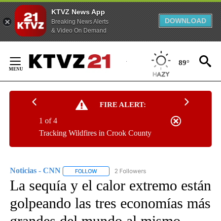
KTVZ News App
DOWNLOAD
Breaking News Alerts
& Video On Demand
Skip
to
89°
Content
FIRE ALERT:
1 of 4
Tracking Wildfires in Crook County
Noticias - CNN
2 Followers
FOLLOW
FOLLOW "NOTICIAS - CNN" TO RECEIVE NOTIF
La sequía y el calor extremo están
golpeando las tres economías más
grandes del mundo al mismo