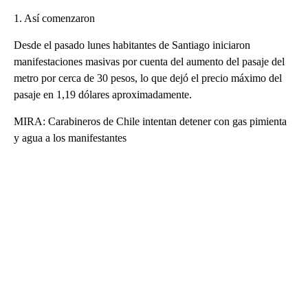
1. Así comenzaron
Desde el pasado lunes habitantes de Santiago iniciaron
manifestaciones masivas por cuenta del aumento del pasaje del
metro por cerca de 30 pesos, lo que dejó el precio máximo del
pasaje en 1,19 dólares aproximadamente.
MIRA: Carabineros de Chile intentan detener con gas pimienta
y agua a los manifestantes
A
D
V
E
R
TI
S
E
M
E
N
T