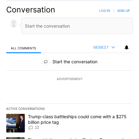
Conversation
LOG IN
|
SIGN UP
NEWEST
ALL COMMENTS
All Comments
Start the conversation
ADVERTISEMENT
ACTIVE CONVERSATIONS
The following is a list of the most commented articles in the last 7
A trending article titled "Trump-class battleships could come wit
Trump-class battleships could come with a $275
billion price tag
22