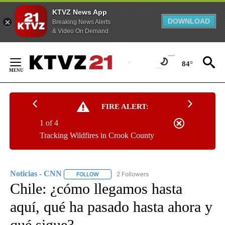
KTVZ News App
DOWNLOAD
Breaking News Alerts
& Video On Demand
Skip
to
84°
Content
FIRE ALERT:
1 of 4
Tracking Wildfires in Crook County
Noticias - CNN
2 Followers
FOLLOW
FOLLOW "NOTICIAS - CNN" TO RECEIVE NOTIF
Chile: ¿cómo llegamos hasta
aquí, qué ha pasado hasta ahora y
qué sigue?