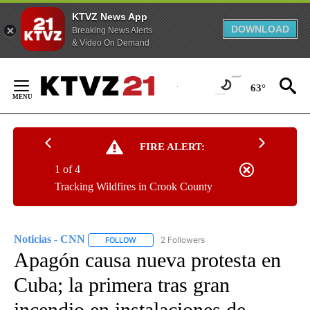
KTVZ News App
DOWNLOAD
Breaking News Alerts
& Video On Demand
Skip
to
63°
Content
FIRE ALERT:
1 of 4
Tracking Wildfires in Crook County
Noticias - CNN
2 Followers
FOLLOW
FOLLOW "NOTICIAS - CNN" TO RECEIVE NOTIF
Apagón causa nueva protesta en
Cuba; la primera tras gran
incendio en instalaciones de