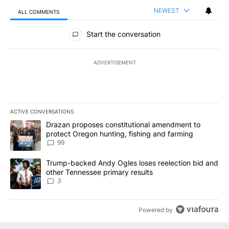
NEWEST
ALL COMMENTS
All Comments
Start the conversation
ADVERTISEMENT
ACTIVE CONVERSATIONS
The following is a list of the most commented articles in the last 7
A trending article titled "Drazan proposes constitutional amendm
Drazan proposes constitutional amendment to
protect Oregon hunting, fishing and farming
99
A trending article titled "Trump-backed Andy Ogles loses reelect
Trump-backed Andy Ogles loses reelection bid and
other Tennessee primary results
3
Powered by