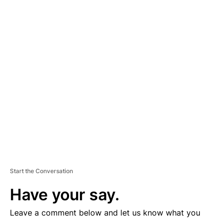
A
D
V
E
R
TI
S
E
M
E
N
T
Start the Conversation
Have your say.
Leave a comment below and let us know what you