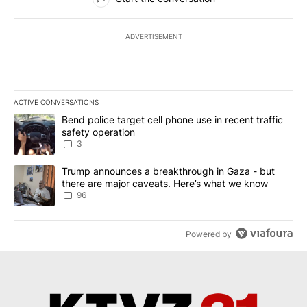
ADVERTISEMENT
ACTIVE CONVERSATIONS
The following is a list of the most commented articles in the last 7
A trending article titled "Bend police target cell phone use in rec
Bend police target cell phone use in recent traffic
safety operation
3
A trending article titled "Trump announces a breakthrough in Ga
Trump announces a breakthrough in Gaza - but
there are major caveats. Here’s what we know
96
Powered by