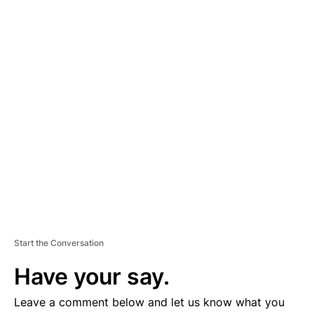
A
D
V
E
R
TI
S
E
M
E
N
T
Start the Conversation
Have your say.
Leave a comment below and let us know what you