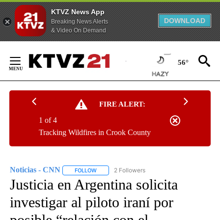
KTVZ News App
DOWNLOAD
Breaking News Alerts
& Video On Demand
Skip
to
56°
Content
FIRE ALERT:
1 of 4
Tracking Wildfires in Crook County
Noticias - CNN
2 Followers
FOLLOW
FOLLOW "NOTICIAS - CNN" TO RECEIVE NOTIF
Justicia en Argentina solicita
investigar al piloto iraní por
posible “relación con el