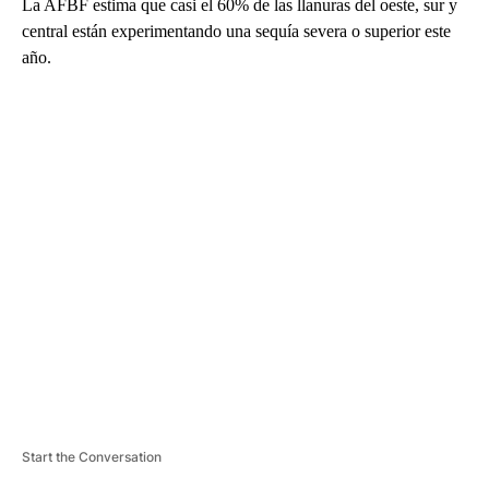
La AFBF estima que casi el 60% de las llanuras del oeste, sur y
central están experimentando una sequía severa o superior este
año.
A
D
V
E
R
TI
S
E
M
E
N
T
Start the Conversation