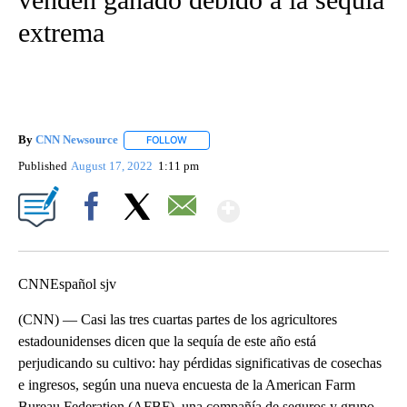
extrema
By
CNN Newsource
FOLLOW
FOLLOW "" TO RECEIVE NOTIFICATIONS ABOU
Published
August 17, 2022
1:11 pm
Show More
Facebook
X
Email
CNNEspañol sjv
(CNN) — Casi las tres cuartas partes de los agricultores
estadounidenses dicen que la sequía de este año está
perjudicando su cultivo: hay pérdidas significativas de cosechas
e ingresos, según una nueva encuesta de la American Farm
Bureau Federation (AFBF), una compañía de seguros y grupo