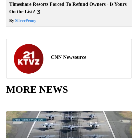
Timeshare Resorts Forced To Refund Owners - Is Yours
On the List?
By
SilverPenny
CNN Newsource
MORE NEWS