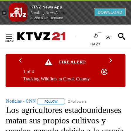
KTVZ News App
DOWNLOAD
Breaking News Alerts
& Video On Demand
Skip
to
56°
Content
FIRE ALERT:
1 of 4
Tracking Wildfires in Crook County
Noticias - CNN
2 Followers
FOLLOW
FOLLOW "NOTICIAS - CNN" TO RECEIVE NOTIF
Los agricultores estadounidenses
matan sus propios cultivos y
venden ganado debido a la sequía