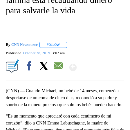
para salvarle la vida
By
CNN Newsource
FOLLOW
FOLLOW "" TO RECEIVE NOTIFICATIONS ABOU
Published
October 28, 2019
3:02 am
Show More
Facebook
X
Email
(CNN) — Cuando Michael, un bebé de 14 meses, comenzó a
despertarse de un coma de cinco días, reconoció a su padre y
sonrió de la manera preciosa que solo los bebés pueden hacerlo.
“Es un momento que apreciaré con cada centímetro de mi
corazón”, dijo a CNN Emma Labuschagne, la madre de
Michael. “Para ser sincera, tiene que ser el momento más feliz de