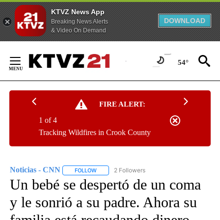
KTVZ News App
DOWNLOAD
Breaking News Alerts
& Video On Demand
Skip
to
54°
Content
FIRE ALERT:
1 of 4
Tracking Wildfires in Crook County
Noticias - CNN
2 Followers
FOLLOW
FOLLOW "NOTICIAS - CNN" TO RECEIVE NOTIF
Un bebé se despertó de un coma
y le sonrió a su padre. Ahora su
familia está recaudando dinero