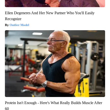
Ellen Degeneres And Her New Partner Who You'll Easily
Recognize
Outlier Model
Protein Isn't Enough - Here's What Really Builds Muscle After
60