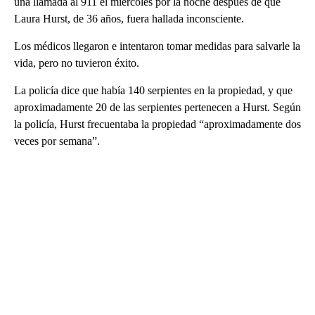
una llamada al 911 el miércoles por la noche después de que
Laura Hurst, de 36 años, fuera hallada inconsciente.
Los médicos llegaron e intentaron tomar medidas para salvarle la
vida, pero no tuvieron éxito.
La policía dice que había 140 serpientes en la propiedad, y que
aproximadamente 20 de las serpientes pertenecen a Hurst. Según
la policía, Hurst frecuentaba la propiedad “aproximadamente dos
veces por semana”.
A
D
V
E
R
TI
S
E
M
E
N
T