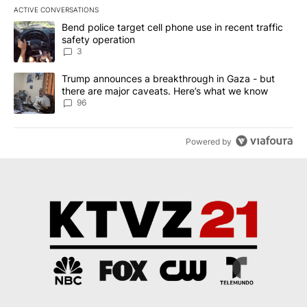
ACTIVE CONVERSATIONS
The following is a list of the most commented articles in the last 7
A trending article titled "Bend police target cell phone use in rec
Bend police target cell phone use in recent traffic
safety operation
3
A trending article titled "Trump announces a breakthrough in Ga
Trump announces a breakthrough in Gaza - but
there are major caveats. Here’s what we know
96
Powered by