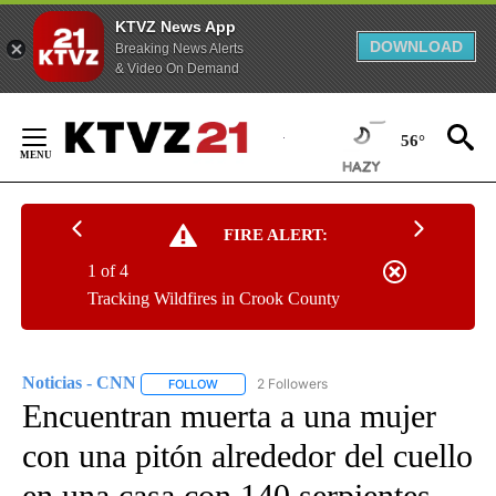
KTVZ News App
DOWNLOAD
Breaking News Alerts
& Video On Demand
Skip
to
56°
Content
FIRE ALERT:
1 of 4
Tracking Wildfires in Crook County
Noticias - CNN
2 Followers
FOLLOW
FOLLOW "NOTICIAS - CNN" TO RECEIVE NOTIF
Encuentran muerta a una mujer
con una pitón alrededor del cuello
en una casa con 140 serpientes