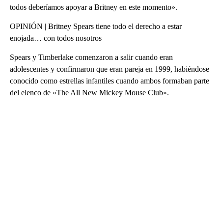
todos deberíamos apoyar a Britney en este momento».
OPINIÓN | Britney Spears tiene todo el derecho a estar
enojada… con todos nosotros
Spears y Timberlake comenzaron a salir cuando eran
adolescentes y confirmaron que eran pareja en 1999, habiéndose
conocido como estrellas infantiles cuando ambos formaban parte
del elenco de «The All New Mickey Mouse Club».
A
D
V
E
R
TI
S
E
M
E
N
T