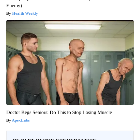
Enemy)
Health Weekly
Doctor Begs Seniors: Do This to Stop Losing Muscle
ApexLabs