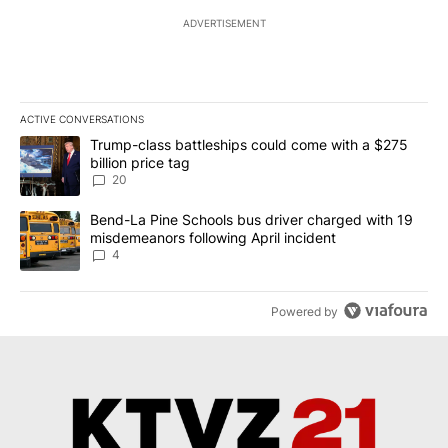
ADVERTISEMENT
ACTIVE CONVERSATIONS
The following is a list of the most commented articles in the last 7
A trending article titled "Trump-class battleships could come wit
Trump-class battleships could come with a $275
billion price tag
20
A trending article titled "Bend-La Pine Schools bus driver charg
Bend-La Pine Schools bus driver charged with 19
misdemeanors following April incident
4
Powered by