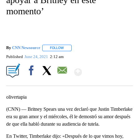
momento’
By
CNN Newsource
FOLLOW
FOLLOW "" TO RECEIVE NOTIFICATIONS ABOU
Published
June 24, 2021
2:12 am
Show More
Facebook
X
Email
olivertapia
(CNN) — Britney Spears una vez declaró que Justin Timberlake
era su gran amor y el miércoles, él le demostró su amor después
de que ella habló durante su audiencia de tutela.
En Twitter, Timberlake dijo: «Después de lo que vimos hoy,