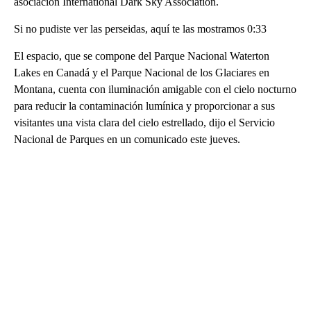
asociación International Dark Sky Association.
Si no pudiste ver las perseidas, aquí te las mostramos 0:33
El espacio, que se compone del Parque Nacional Waterton
Lakes en Canadá y el Parque Nacional de los Glaciares en
Montana, cuenta con iluminación amigable con el cielo nocturno
para reducir la contaminación lumínica y proporcionar a sus
visitantes una vista clara del cielo estrellado, dijo el Servicio
Nacional de Parques en un comunicado este jueves.
A
D
V
E
R
TI
S
E
M
E
N
T