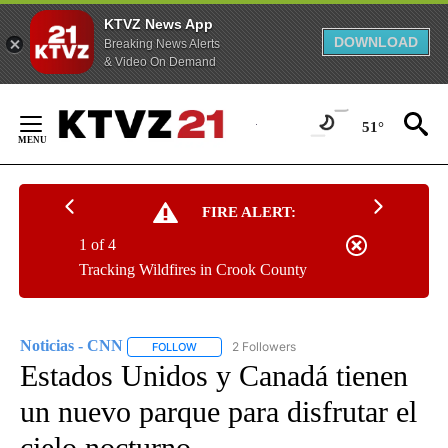
KTVZ News App
DOWNLOAD
Breaking News Alerts
& Video On Demand
Skip
to
51°
Content
FIRE ALERT:
1 of 4
Tracking Wildfires in Crook County
Noticias - CNN
2 Followers
FOLLOW
FOLLOW "NOTICIAS - CNN" TO RECEIVE NOTIF
Estados Unidos y Canadá tienen
un nuevo parque para disfrutar el
cielo nocturno