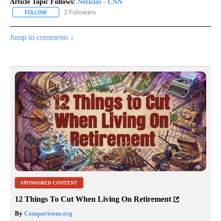
Article Topic Follows:
Noticias - CNN
2 Followers
FOLLOW
FOLLOW "NOTICIAS - CNN" TO RECEIVE NOTIFICATIONS ABOUT NE
Jump to comments ↓
SPONSORED CONTENT
12 Things To Cut When Living On Retirement
By
Comparisons.org