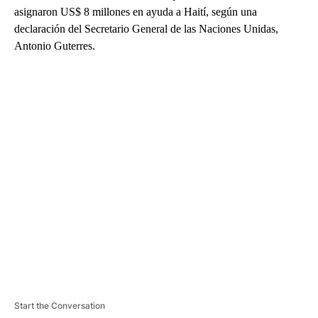
asignaron US$ 8 millones en ayuda a Haití, según una
declaración del Secretario General de las Naciones Unidas,
Antonio Guterres.
A
D
V
E
R
TI
S
E
M
E
N
T
Start the Conversation