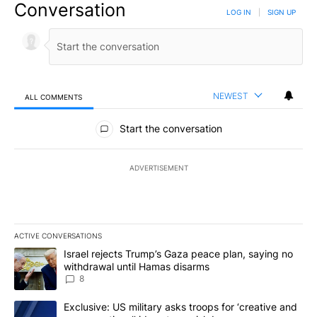
Conversation
LOG IN
|
SIGN UP
NEWEST
ALL COMMENTS
All Comments
Start the conversation
ADVERTISEMENT
ACTIVE CONVERSATIONS
The following is a list of the most commented articles in the last 7
A trending article titled "Israel rejects Trump’s Gaza peace plan
Israel rejects Trump’s Gaza peace plan, saying no
withdrawal until Hamas disarms
8
A trending article titled "Exclusive: US military asks troops for ‘
Exclusive: US military asks troops for ‘creative and