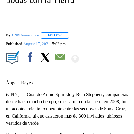
By
CNN Newsource
FOLLOW
FOLLOW "" TO RECEIVE NOTIFICATIONS ABOU
Published
August 17, 2021
5:03 pm
Show More
Facebook
X
Email
Ángela Reyes
(CNN) — Cuando Annie Sprinkle y Beth Stephens, compañeras
desde hacía mucho tiempo, se casaron con la Tierra en 2008, fue
un acontecimiento exuberante entre las secuoyas de Santa Cruz,
en California, al que asistieron más de 300 invitados jubilosos
vestidos de verde.