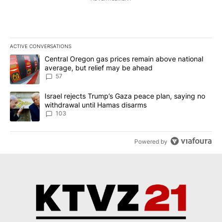
ACTIVE CONVERSATIONS
The following is a list of the most commented articles in the last 7
A trending article titled "Central Oregon gas prices remain abov
Central Oregon gas prices remain above national
average, but relief may be ahead
57
A trending article titled "Israel rejects Trump’s Gaza peace plan
Israel rejects Trump’s Gaza peace plan, saying no
withdrawal until Hamas disarms
103
Powered by