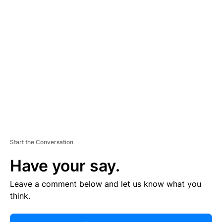
R
TI
S
E
M
E
N
T
Start the Conversation
Have your say.
Leave a comment below and let us know what you
think.