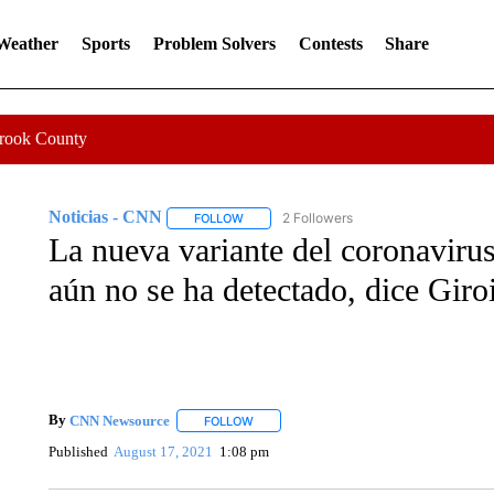
 Weather
Sports
Problem Solvers
Contests
Share
Crook County
Noticias - CNN
2 Followers
FOLLOW
FOLLOW "NOTICIAS - CNN" TO RECEIVE N
La nueva variante del coronaviru
aún no se ha detectado, dice Giro
By
CNN Newsource
FOLLOW
FOLLOW "" TO RECEIVE NOTIFICATIONS 
Published
August 17, 2021
1:08 pm