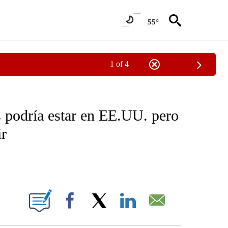
55°
1 of 4
OTIFICATIONS ABOUT NEW PAGES ON "NOTICIAS - CNN".
s podría estar en EE.UU. pero
ir
ABOUT NEW PAGES ON "".
Facebook
X
LinkedIn
Email