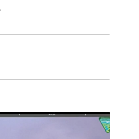
s
S - CNN" TO RECEIVE NOTIFICATIONS ABOUT NEW PAGES ON "NOTICIAS - CNN".