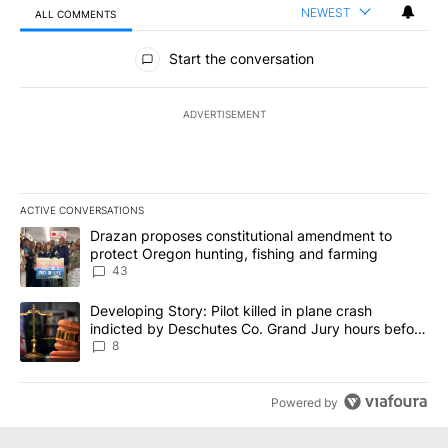
NEWEST
ALL COMMENTS
All Comments
Start the conversation
ADVERTISEMENT
ACTIVE CONVERSATIONS
The following is a list of the most commented articles in the last 7
A trending article titled "Drazan proposes constitutional amendm
Drazan proposes constitutional amendment to
protect Oregon hunting, fishing and farming
43
A trending article titled "Developing Story: Pilot killed in plane
Developing Story: Pilot killed in plane crash
indicted by Deschutes Co. Grand Jury hours before
incident
8
Powered by