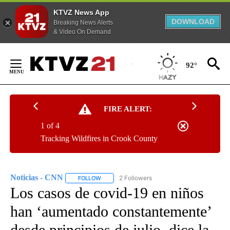
KTVZ News App
DOWNLOAD
Breaking News Alerts
& Video On Demand
Skip
to
92°
Content
FIRE ALERT:
1 of 4
Tracking Wildfires in Crook County
Noticias - CNN
2 Followers
FOLLOW
FOLLOW "NOTICIAS - CNN" TO RECEIVE NOTIF
Los casos de covid-19 en niños
han ‘aumentado constantemente’
desde principios de julio, dice la