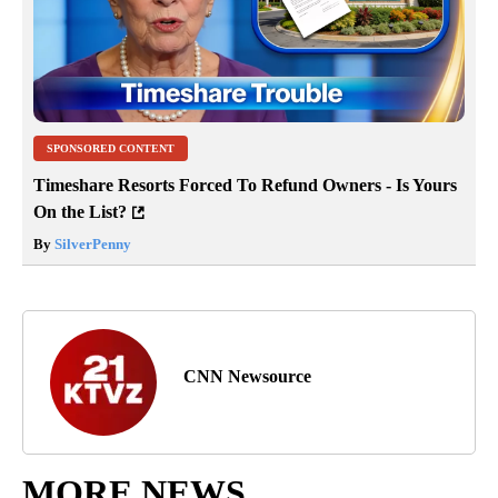
SPONSORED CONTENT
Timeshare Resorts Forced To Refund Owners - Is Yours
On the List?
By
SilverPenny
CNN Newsource
MORE NEWS