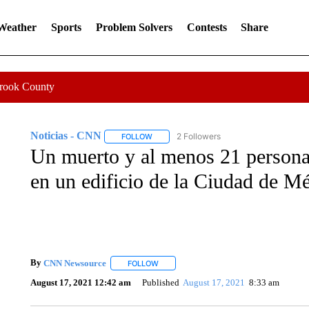
 Weather
Sports
Problem Solvers
Contests
Share
Crook County
Noticias - CNN
2 Followers
FOLLOW
FOLLOW "NOTICIAS - CNN" TO RECEIVE N
Un muerto y al menos 21 personas
en un edificio de la Ciudad de M
By
CNN Newsource
FOLLOW
FOLLOW "" TO RECEIVE NOTIFICATIONS 
August 17, 2021 12:42 am
Published
August 17, 2021
8:33 am