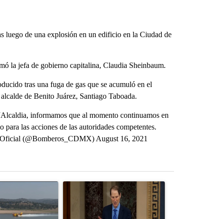
luego de una explosión en un edificio en la Ciudad de
rmó la jefa de gobierno capitalina, Claudia Sheinbaum.
oducido tras una fuga de gas que se acumuló en el
l alcalde de Benito Juárez, Santiago Taboada.
@BJAlcaldia, informamos que al momento continuamos en
o para las acciones de las autoridades competentes.
 Oficial (@Bomberos_CDMX) August 16, 2021
st 7 days.
ticle titled "FIRE ALERT: Hidden Forest Fire Burning in Southern D
A trending article titled "Wyden secures legisla
A trending arti