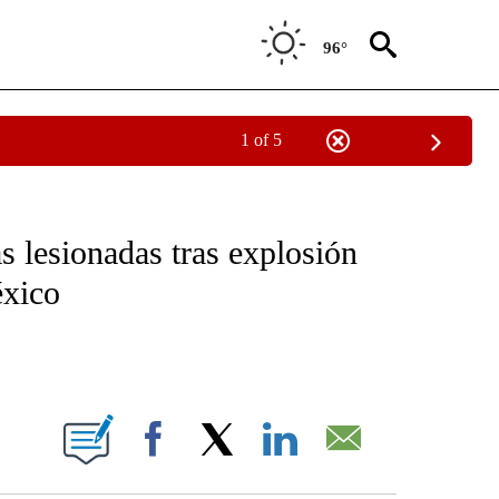
96°
1 of 5
OTIFICATIONS ABOUT NEW PAGES ON "NOTICIAS - CNN".
 lesionadas tras explosión
éxico
ABOUT NEW PAGES ON "".
Facebook
X
LinkedIn
Email