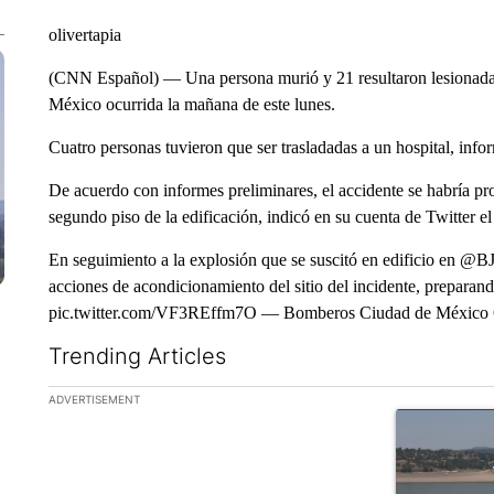
olivertapia
(CNN Español) — Una persona murió y 21 resultaron lesionadas 
México ocurrida la mañana de este lunes.
Cuatro personas tuvieron que ser trasladadas a un hospital, info
De acuerdo con informes preliminares, el accidente se habría pr
segundo piso de la edificación, indicó en su cuenta de Twitter e
En seguimiento a la explosión que se suscitó en edificio en 
acciones de acondicionamiento del sitio del incidente, preparand
pic.twitter.com/VF3REffm7O — Bomberos Ciudad de México
Trending Articles
The following is a list of the most commented articles in the la
ADVERTISEMENT
A trending ar