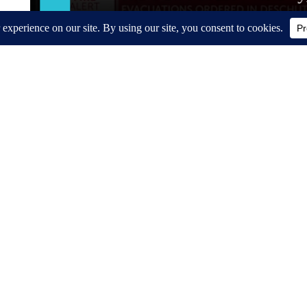
Around the Web
After 60, Leg Strength Comes From
Straight Talk About G
One Simple Daily Move
Conversions
ApexLabs
Convert IRA to Physic