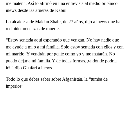
me maten”. Así lo afirmó en una entrevista al medio británico
inews desde las afueras de Kabul.
La alcaldesa de Maidan Shahr, de 27 años, dijo a inews que ha
recibido amenazas de muerte.
“Estoy sentada aquí esperando que vengan. No hay nadie que
me ayude a mí o a mi familia. Solo estoy sentada con ellos y con
mi marido. Y vendrán por gente como yo y me matarán. No
puedo dejar a mi familia. Y de todas formas, ¿a dónde podría
ir?”, dijo Ghafari a inews.
Todo lo que debes saber sobre Afganistán, la “tumba de
imperios”
A
D
V
E
R
TI
S
E
M