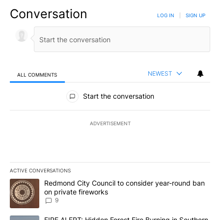
Conversation
LOG IN
|
SIGN UP
NEWEST
ALL COMMENTS
All Comments
Start the conversation
ADVERTISEMENT
ACTIVE CONVERSATIONS
The following is a list of the most commented articles in the last 7
A trending article titled "Redmond City Council to consider year
Redmond City Council to consider year-round ban
on private fireworks
9
A trending article titled "FIRE ALERT: Hidden Forest Fire Burni
FIRE ALERT: Hidden Forest Fire Burning in Southern