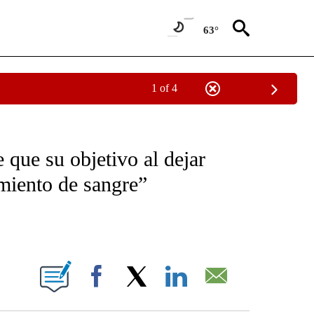
63°
1 of 4
OTIFICATIONS ABOUT NEW PAGES ON "NOTICIAS - CNN".
 que su objetivo al dejar
amiento de sangre”
ABOUT NEW PAGES ON "".
Facebook
X
LinkedIn
Email