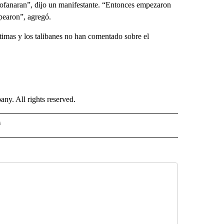
profanaran”, dijo un manifestante. “Entonces empezaron
pearon”, agregó.
imas y los talibanes no han comentado sobre el
. All rights reserved.
s
S - CNN" TO RECEIVE NOTIFICATIONS ABOUT NEW PAGES ON "NOTICIAS - CNN".