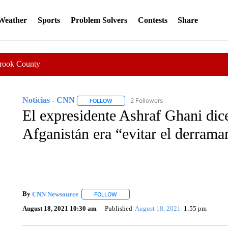
 Weather
Sports
Problem Solvers
Contests
Share
Crook County
Noticias - CNN
2 Followers
FOLLOW
FOLLOW "NOTICIAS - CNN" TO RECEIVE N
El expresidente Ashraf Ghani dice
Afganistán era “evitar el derram
By
CNN Newsource
FOLLOW
FOLLOW "" TO RECEIVE NOTIFICATIONS 
August 18, 2021 10:30 am
Published
August 18, 2021
1:55 pm