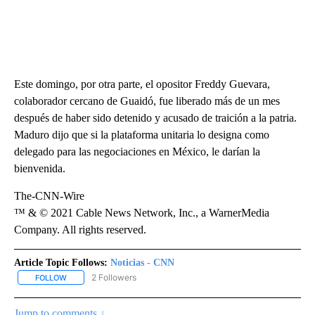
Este domingo, por otra parte, el opositor Freddy Guevara,
colaborador cercano de Guaidó, fue liberado más de un mes
después de haber sido detenido y acusado de traición a la patria.
Maduro dijo que si la plataforma unitaria lo designa como
delegado para las negociaciones en México, le darían la
bienvenida.
The-CNN-Wire
™ & © 2021 Cable News Network, Inc., a WarnerMedia
Company. All rights reserved.
Article Topic Follows:
Noticias - CNN
2 Followers
FOLLOW
FOLLOW "NOTICIAS - CNN" TO RECEIVE NOTIFICATIONS ABOUT NE
Jump to comments ↓