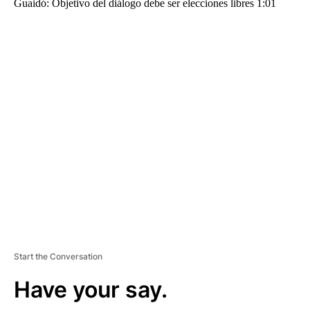
Guaidó: Objetivo del diálogo debe ser elecciones libres 1:01
A
D
V
E
R
TI
S
E
M
E
N
T
Start the Conversation
Have your say.