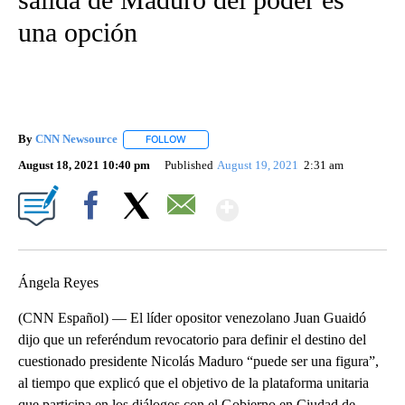
una opción
By
CNN Newsource
FOLLOW
FOLLOW "" TO RECEIVE NOTIFICATIONS ABOU
August 18, 2021 10:40 pm
Published
August 19, 2021
2:31 am
Show More
Facebook
X
Email
Ángela Reyes
(CNN Español) — El líder opositor venezolano Juan Guaidó
dijo que un referéndum revocatorio para definir el destino del
cuestionado presidente Nicolás Maduro “puede ser una figura”,
al tiempo que explicó que el objetivo de la plataforma unitaria
que participa en los diálogos con el Gobierno en Ciudad de