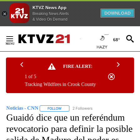
KTVZ News App
DOWNLOAD
Breaking News Alerts
& Video On Demand
Skip
to
68°
Content
FIRE ALERT:
1 of 5
Tracking Wildfires in Crook County
Noticias - CNN
2 Followers
FOLLOW
FOLLOW "NOTICIAS - CNN" TO RECEIVE NOTIF
Guaidó dice que un referéndum
revocatorio para definir la posible
salida de Maduro del poder es