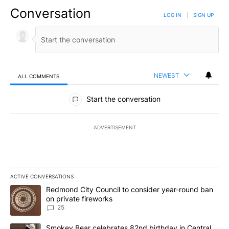
Conversation
LOG IN
|
SIGN UP
NEWEST
ALL COMMENTS
All Comments
Start the conversation
ADVERTISEMENT
ACTIVE CONVERSATIONS
The following is a list of the most commented articles in the last 7
A trending article titled "Redmond City Council to consider year
Redmond City Council to consider year-round ban
on private fireworks
25
A trending article titled "Smokey Bear celebrates 82nd birthday 
Smokey Bear celebrates 82nd birthday in Central