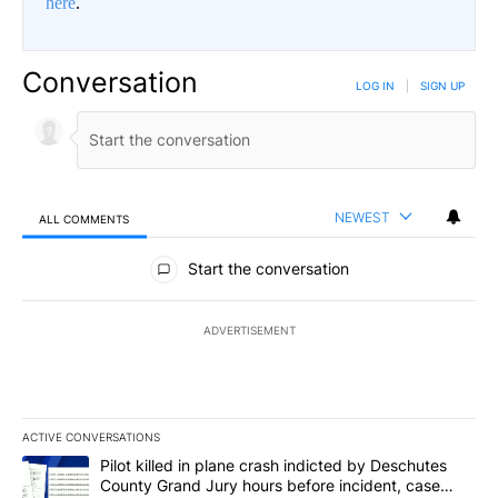
here
.
Conversation
LOG IN
|
SIGN UP
NEWEST
ALL COMMENTS
All Comments
Start the conversation
ADVERTISEMENT
ACTIVE CONVERSATIONS
The following is a list of the most commented articles in the last 7
A trending article titled "Pilot killed in plane crash indicted b
Pilot killed in plane crash indicted by Deschutes
County Grand Jury hours before incident, case