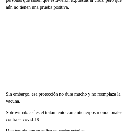
personas que saben que estuvieron expuestas al virus, pero que
aún no tienen una prueba positiva.
Sin embargo, esa protección no dura mucho y no reemplaza la
vacuna.
Sotrovimab: así es el tratamiento con anticuerpos monoclonales
contra el covid-19
Una terapia que se aplica en varios estados