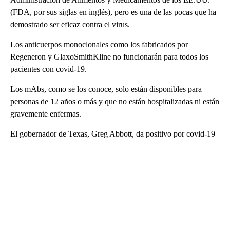
(FDA, por sus siglas en inglés), pero es una de las pocas que ha
demostrado ser eficaz contra el virus.
Los anticuerpos monoclonales como los fabricados por
Regeneron y GlaxoSmithKline no funcionarán para todos los
pacientes con covid-19.
Los mAbs, como se los conoce, solo están disponibles para
personas de 12 años o más y que no están hospitalizadas ni están
gravemente enfermas.
El gobernador de Texas, Greg Abbott, da positivo por covid-19
A
D
V
E
R
TI
S
E
M
E
N
T