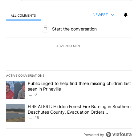
NEWEST
ALL COMMENTS
All Comments
Start the conversation
ADVERTISEMENT
ACTIVE CONVERSATIONS
The following is a list of the most commented articles in the last 7
A trending article titled "Public urged to help find three missing c
Public urged to help find three missing children last
seen in Prineville
6
A trending article titled "FIRE ALERT: Hidden Forest Fire Burni
FIRE ALERT: Hidden Forest Fire Burning in Southern
Deschutes County, Evacuation Orders
Implemented
48
Powered by