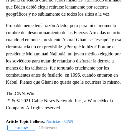
que Biden debió elegir retirarse lentamente por sectores
geográficos y no súbitamente de todos los sitios a la vez.
Probablemente tenía razón Aledo, pero para mí el momento
cumbre del desmoronamiento de las Fuerzas Armadas ocurrió
cuando el entonces presidente Ashraf Ghani se “escapó” y esa
circunstancia no era previsible. ¿Por qué lo hizo? Porque el
presidente Mohammad Najibulá, un joven médico elegido por
los soviéticos para tratar de retardar o disfrazar la derrota a
manos de los talibanes, fue torturado cruelmente por los
combatientes antes de fusilarlo, en 1996, cuando entraron en
Kabul. Pienso que Ghani no quería que le ocurriera lo mismo.
The-CNN-Wire
™ & © 2021 Cable News Network, Inc., a WarnerMedia
Company. All rights reserved.
Article Topic Follows:
Noticias - CNN
2 Followers
FOLLOW
FOLLOW "NOTICIAS - CNN" TO RECEIVE NOTIFICATIONS ABOUT NE