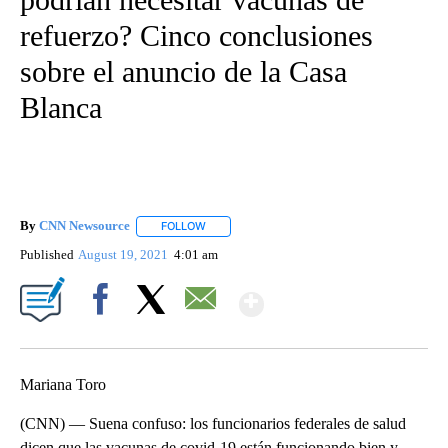
refuerzo? Cinco conclusiones
sobre el anuncio de la Casa
Blanca
By
CNN Newsource
FOLLOW
FOLLOW "" TO RECEIVE NOTIFICATIONS ABOU
Published
August 19, 2021
4:01 am
Show More
Facebook
X
Email
Mariana Toro
(CNN) — Suena confuso: los funcionarios federales de salud
dicen que las vacunas de covid-19 están funcionando bien y