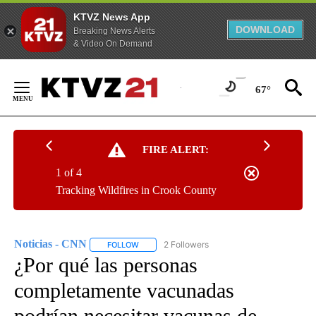
KTVZ News App
DOWNLOAD
Breaking News Alerts
& Video On Demand
Skip
to
67°
Content
FIRE ALERT:
1 of 4
Tracking Wildfires in Crook County
Noticias - CNN
2 Followers
FOLLOW
FOLLOW "NOTICIAS - CNN" TO RECEIVE NOTIF
¿Por qué las personas
completamente vacunadas
podrían necesitar vacunas de