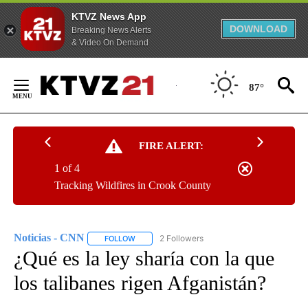
KTVZ News App
DOWNLOAD
Breaking News Alerts
& Video On Demand
Skip
to
87°
Content
FIRE ALERT:
1 of 4
Tracking Wildfires in Crook County
Noticias - CNN
2 Followers
FOLLOW
FOLLOW "NOTICIAS - CNN" TO RECEIVE NOTIF
¿Qué es la ley sharía con la que
los talibanes rigen Afganistán?