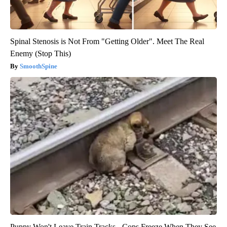
Spinal Stenosis is Not From "Getting Older". Meet The Real
Enemy (Stop This)
SmoothSpine
Puppy Won't Leave Train Tracks - Cops Freeze When They See