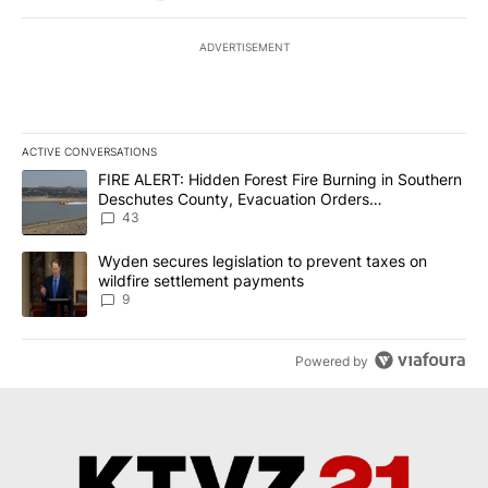
ADVERTISEMENT
ACTIVE CONVERSATIONS
The following is a list of the most commented articles in the last 7
A trending article titled "FIRE ALERT: Hidden Forest Fire Burni
FIRE ALERT: Hidden Forest Fire Burning in Southern
Deschutes County, Evacuation Orders
Implemented
43
A trending article titled "Wyden secures legislation to prevent t
Wyden secures legislation to prevent taxes on
wildfire settlement payments
9
Powered by