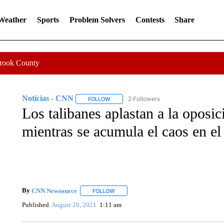
 Weather
Sports
Problem Solvers
Contests
Share
Crook County
Noticias - CNN
2 Followers
FOLLOW
FOLLOW "NOTICIAS - CNN" TO RECEIVE N
Los talibanes aplastan a la oposi
mientras se acumula el caos en el
By
CNN Newsource
FOLLOW
FOLLOW "" TO RECEIVE NOTIFICATIONS 
Published
August 20, 2021
1:11 am