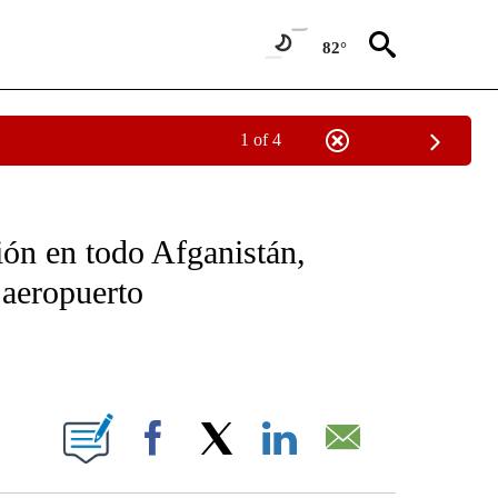
82°
1 of 4
OTIFICATIONS ABOUT NEW PAGES ON "NOTICIAS - CNN".
ción en todo Afganistán,
 aeropuerto
ABOUT NEW PAGES ON "".
Facebook
X
LinkedIn
Email