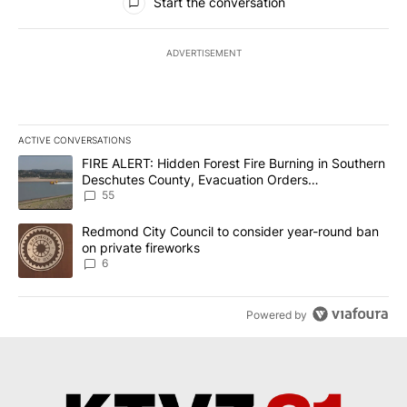
Start the conversation
ADVERTISEMENT
ACTIVE CONVERSATIONS
The following is a list of the most commented articles in the last 7
A trending article titled "FIRE ALERT: Hidden Forest Fire Burni
FIRE ALERT: Hidden Forest Fire Burning in Southern
Deschutes County, Evacuation Orders
Implemented
55
A trending article titled "Redmond City Council to consider year
Redmond City Council to consider year-round ban
on private fireworks
6
Powered by