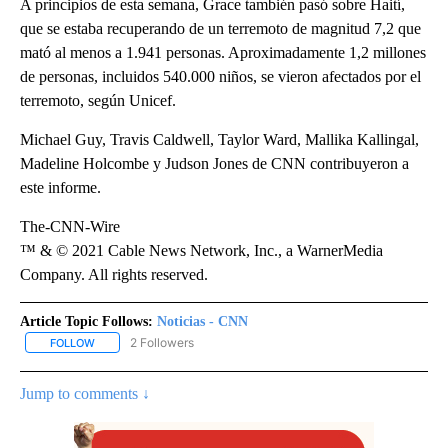
A principios de esta semana, Grace también pasó sobre Haití,
que se estaba recuperando de un terremoto de magnitud 7,2 que
mató al menos a 1.941 personas. Aproximadamente 1,2 millones
de personas, incluidos 540.000 niños, se vieron afectados por el
terremoto, según Unicef.
Michael Guy, Travis Caldwell, Taylor Ward, Mallika Kallingal,
Madeline Holcombe y Judson Jones de CNN contribuyeron a
este informe.
The-CNN-Wire
™ & © 2021 Cable News Network, Inc., a WarnerMedia
Company. All rights reserved.
Article Topic Follows:
Noticias - CNN
2 Followers
FOLLOW
FOLLOW "NOTICIAS - CNN" TO RECEIVE NOTIFICATIONS ABOUT NE
Jump to comments ↓