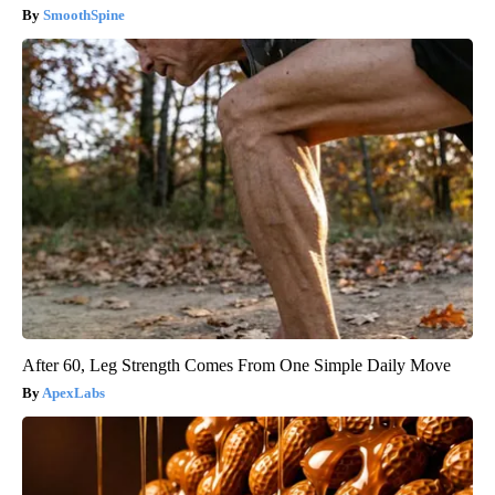
SmoothSpine
After 60, Leg Strength Comes From One Simple Daily Move
ApexLabs