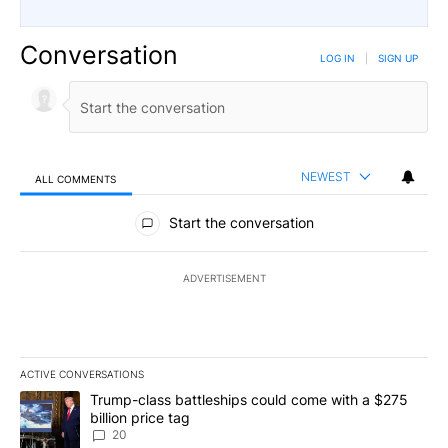
Conversation
LOG IN
|
SIGN UP
NEWEST
ALL COMMENTS
All Comments
Start the conversation
ADVERTISEMENT
ACTIVE CONVERSATIONS
The following is a list of the most commented articles in the last 7
A trending article titled "Trump-class battleships could come wit
Trump-class battleships could come with a $275
billion price tag
20