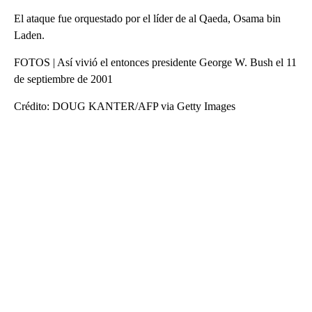
El ataque fue orquestado por el líder de al Qaeda, Osama bin
Laden.
FOTOS | Así vivió el entonces presidente George W. Bush el 11
de septiembre de 2001
Crédito: DOUG KANTER/AFP via Getty Images
A
D
V
E
R
TI
S
E
M
E
N
T