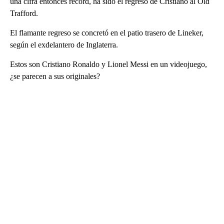
una cifra entonces récord, ha sido el regreso de Cristiano al Old
Trafford.
El flamante regreso se concretó en el patio trasero de Lineker,
según el exdelantero de Inglaterra.
Estos son Cristiano Ronaldo y Lionel Messi en un videojuego,
¿se parecen a sus originales?
A
D
V
E
R
TI
S
E
M
E
N
T