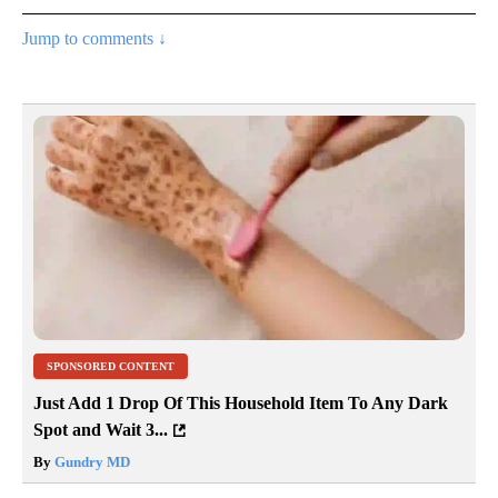
Jump to comments ↓
SPONSORED CONTENT
Just Add 1 Drop Of This Household Item To Any Dark
Spot and Wait 3...
By
Gundry MD