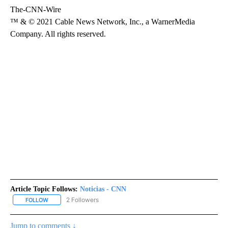
The-CNN-Wire
™ & © 2021 Cable News Network, Inc., a WarnerMedia
Company. All rights reserved.
Article Topic Follows:
Noticias - CNN
2 Followers
FOLLOW
FOLLOW "NOTICIAS - CNN" TO RECEIVE NOTIFICATIONS ABOUT NE
Jump to comments ↓