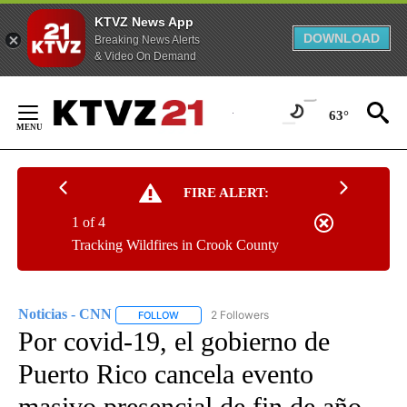
KTVZ News App
DOWNLOAD
Breaking News Alerts
& Video On Demand
Skip
to
63°
Content
FIRE ALERT:
1 of 4
Tracking Wildfires in Crook County
Noticias - CNN
2 Followers
FOLLOW
FOLLOW "NOTICIAS - CNN" TO RECEIVE NOTIF
Por covid-19, el gobierno de
Puerto Rico cancela evento
masivo presencial de fin de año