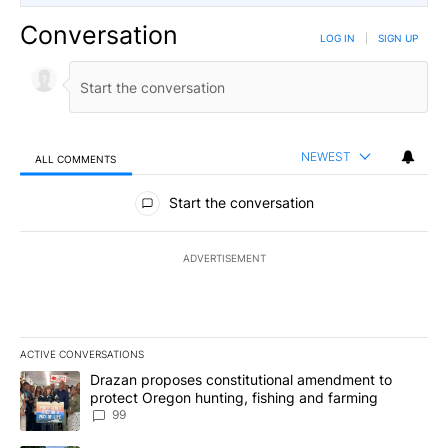
Conversation
LOG IN
|
SIGN UP
NEWEST
ALL COMMENTS
All Comments
Start the conversation
ADVERTISEMENT
ACTIVE CONVERSATIONS
The following is a list of the most commented articles in the last 7
A trending article titled "Drazan proposes constitutional amendm
Drazan proposes constitutional amendment to
protect Oregon hunting, fishing and farming
99