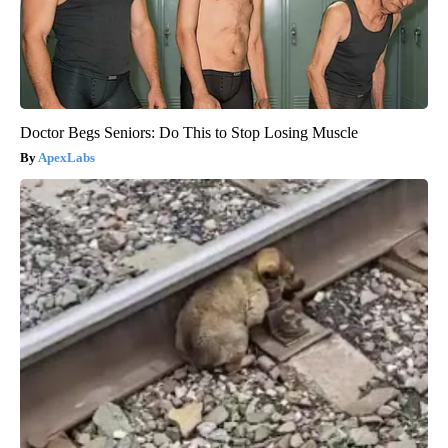
Doctor Begs Seniors: Do This to Stop Losing Muscle
ApexLabs