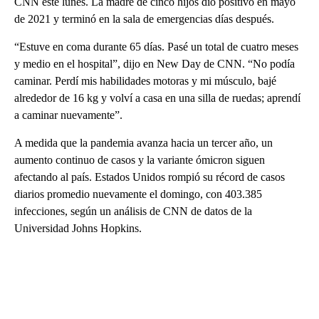
CNN este lunes. La madre de cinco hijos dio positivo en mayo
de 2021 y terminó en la sala de emergencias días después.
“Estuve en coma durante 65 días. Pasé un total de cuatro meses
y medio en el hospital”, dijo en New Day de CNN. “No podía
caminar. Perdí mis habilidades motoras y mi músculo, bajé
alrededor de 16 kg y volví a casa en una silla de ruedas; aprendí
a caminar nuevamente”.
A medida que la pandemia avanza hacia un tercer año, un
aumento continuo de casos y la variante ómicron siguen
afectando al país. Estados Unidos rompió su récord de casos
diarios promedio nuevamente el domingo, con 403.385
infecciones, según un análisis de CNN de datos de la
Universidad Johns Hopkins.
A
D
V
E
R
TI
S