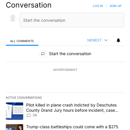
Conversation
LOG IN
|
SIGN UP
NEWEST
ALL COMMENTS
All Comments
Start the conversation
ADVERTISEMENT
ACTIVE CONVERSATIONS
The following is a list of the most commented articles in the last 7
A trending article titled "Pilot killed in plane crash indicted b
Pilot killed in plane crash indicted by Deschutes
County Grand Jury hours before incident, case
dismissed following death
36
A trending article titled "Trump-class battleships could come with
Trump-class battleships could come with a $275