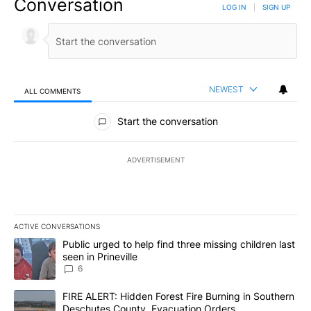
Conversation
LOG IN
|
SIGN UP
NEWEST
ALL COMMENTS
All Comments
Start the conversation
ADVERTISEMENT
ACTIVE CONVERSATIONS
The following is a list of the most commented articles in the last 7
A trending article titled "Public urged to help find three missing c
Public urged to help find three missing children last
seen in Prineville
6
A trending article titled "FIRE ALERT: Hidden Forest Fire Burni
FIRE ALERT: Hidden Forest Fire Burning in Southern
Deschutes County, Evacuation Orders