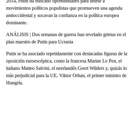
2014, Putin ha buscado oportunidades para unirse a
movimientos políticos populistas que promueven una agenda
antioccidental y socavan la confianza en la política europea
dominante.
ANÁLISIS | Dos semanas de guerra han revelado grietas en el
plan maestro de Putin para Ucrania
Putin se ha asociado repetidamente con destacadas figuras de la
oposición euroescéptica, como la francesa Marine Le Pen, el
italiano Matteo Salvini, el neerlandés Geert Wilders y, quizás lo
más perjudicial para la UE, Viktor Orban, el primer ministro de
Hungría.
A
D
V
E
R
TI
S
E
M
E
N