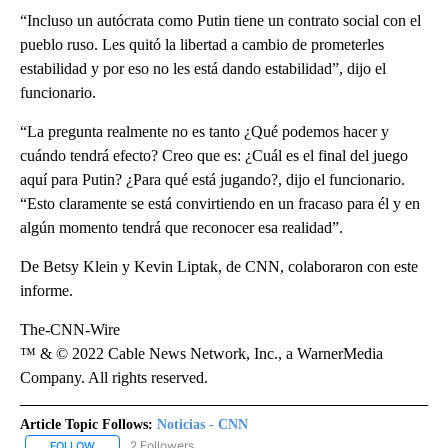
“Incluso un autócrata como Putin tiene un contrato social con el
pueblo ruso. Les quitó la libertad a cambio de prometerles
estabilidad y por eso no les está dando estabilidad”, dijo el
funcionario.
“La pregunta realmente no es tanto ¿Qué podemos hacer y
cuándo tendrá efecto? Creo que es: ¿Cuál es el final del juego
aquí para Putin? ¿Para qué está jugando?, dijo el funcionario.
“Esto claramente se está convirtiendo en un fracaso para él y en
algún momento tendrá que reconocer esa realidad”.
De Betsy Klein y Kevin Liptak, de CNN, colaboraron con este
informe.
The-CNN-Wire
™ & © 2022 Cable News Network, Inc., a WarnerMedia
Company. All rights reserved.
Article Topic Follows:
Noticias - CNN
2 Followers
FOLLOW
FOLLOW "NOTICIAS - CNN" TO RECEIVE NOTIFICATIONS ABOUT NE