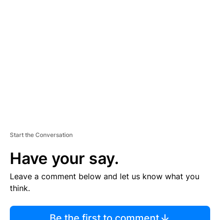
TI
S
E
M
E
N
T
Start the Conversation
Have your say.
Leave a comment below and let us know what you
think.
Be the first to comment