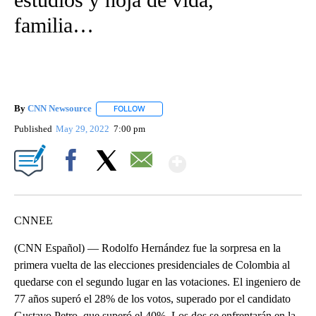
familia…
By
CNN Newsource
FOLLOW
FOLLOW "" TO RECEIVE NOTIFICATIONS ABOU
Published
May 29, 2022
7:00 pm
Show More
Facebook
X
Email
CNNEE
(CNN Español) — Rodolfo Hernández fue la sorpresa en la
primera vuelta de las elecciones presidenciales de Colombia al
quedarse con el segundo lugar en las votaciones. El ingeniero de
77 años superó el 28% de los votos, superado por el candidato
Gustavo Petro, que superó el 40%. Los dos se enfrentarán en la