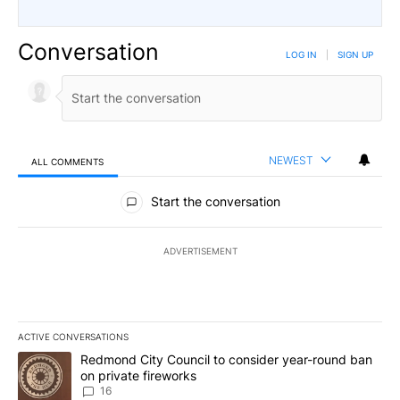
Conversation
LOG IN
|
SIGN UP
NEWEST
ALL COMMENTS
All Comments
Start the conversation
ADVERTISEMENT
ACTIVE CONVERSATIONS
The following is a list of the most commented articles in the last 7
A trending article titled "Redmond City Council to consider year
Redmond City Council to consider year-round ban
on private fireworks
16