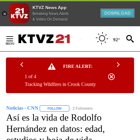
KTVZ News App
DOWNLOAD
Breaking News Alerts
& Video On Demand
Skip
to
92°
Content
FIRE ALERT:
1 of 4
Tracking Wildfires in Crook County
Noticias - CNN
2 Followers
FOLLOW
FOLLOW "NOTICIAS - CNN" TO RECEIVE NOTIF
Así es la vida de Rodolfo
Hernández en datos: edad,
estudios y hoja de vida,