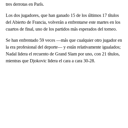
tres derrotas en París.
Los dos jugadores, que han ganado 15 de los últimos 17 títulos
del Abierto de Francia, volverán a enfrentarse este martes en los
cuartos de final, uno de los partidos más esperados del torneo.
Se han enfrentado 59 veces —más que cualquier otro jugador en
la era profesional del deporte— y están relativamente igualados;
Nadal lidera el recuento de Grand Slam por uno, con 21 títulos,
mientras que Djokovic lidera el cara a cara 30-28.
A
D
V
E
R
TI
S
E
M
E
N
T