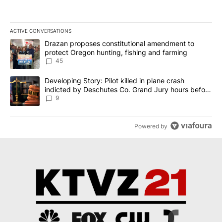
ACTIVE CONVERSATIONS
The following is a list of the most commented articles in the last 7
A trending article titled "Drazan proposes constitutional amendm
Drazan proposes constitutional amendment to
protect Oregon hunting, fishing and farming
45
A trending article titled "Developing Story: Pilot killed in plane
Developing Story: Pilot killed in plane crash
indicted by Deschutes Co. Grand Jury hours before
incident
9
Powered by