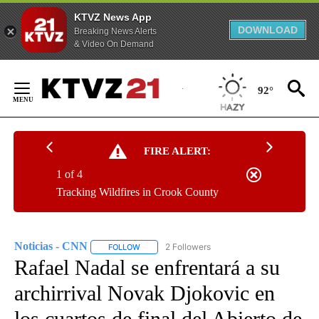
KTVZ News App
DOWNLOAD
Breaking News Alerts
& Video On Demand
Skip
to
92°
Content
FIRE ALERT:
1 of 4
Tracking Wildfires in Crook County
Noticias - CNN
2 Followers
FOLLOW
FOLLOW "NOTICIAS - CNN" TO RECEIVE NOTIF
Rafael Nadal se enfrentará a su
archirrival Novak Djokovic en
los cuartos de final del Abierto de