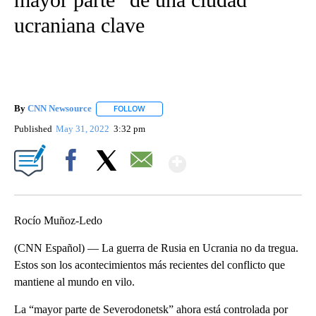
ucraniana clave
By
CNN Newsource
FOLLOW
FOLLOW "" TO RECEIVE NOTIFICATIONS ABOU
Published
May 31, 2022
3:32 pm
Show More
Facebook
X
Email
Rocío Muñoz-Ledo
(CNN Español) — La guerra de Rusia en Ucrania no da tregua.
Estos son los acontecimientos más recientes del conflicto que
mantiene al mundo en vilo.
La “mayor parte de Severodonetsk” ahora está controlada por