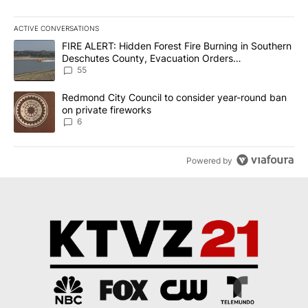
ACTIVE CONVERSATIONS
The following is a list of the most commented articles in the last 7
A trending article titled "FIRE ALERT: Hidden Forest Fire Burni
FIRE ALERT: Hidden Forest Fire Burning in Southern
Deschutes County, Evacuation Orders
Implemented
55
A trending article titled "Redmond City Council to consider year
Redmond City Council to consider year-round ban
on private fireworks
6
Powered by