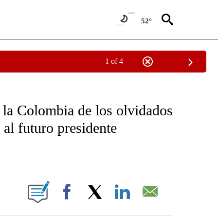
52°
1 of 4
OTIFICATIONS ABOUT NEW PAGES ON "NOTICIAS - CNN".
 la Colombia de los olvidados
 al futuro presidente
ABOUT NEW PAGES ON "".
Facebook
X
LinkedIn
Email