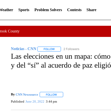
 Weather
Sports
Problem Solvers
Contests
Share
Crook County
Noticias - CNN
2 Followers
FOLLOW
FOLLOW "NOTICIAS - CNN" TO RECEIVE N
Las elecciones en un mapa: cómo
y del “sí” al acuerdo de paz eligió
By
CNN Newsource
FOLLOW
FOLLOW "" TO RECEIVE NOTIFICATIONS 
Published
June 20, 2022
3:44 pm