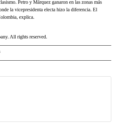
 clasismo. Petro y Márquez ganaron en las zonas más
onde la vicepresidenta electa hizo la diferencia. El
olombia, explica.
. All rights reserved.
s
S - CNN" TO RECEIVE NOTIFICATIONS ABOUT NEW PAGES ON "NOTICIAS - CNN".