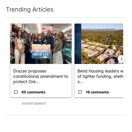
Trending Articles
The following is a list of the most commented articles in the last 7
A trending article titled "Drazan proposes constitutional ame
A trending article titled "Ben
Drazan proposes
Bend housing leaders warn
constitutional amendment to
of tighter funding, shelter
protect Ore...
s...
65 comments
16 comments
ADVERTISEMENT