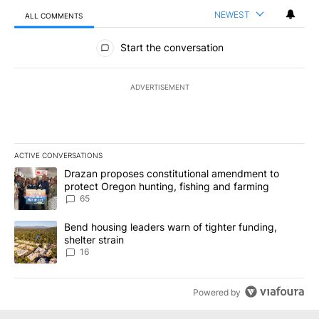
NEWEST
ALL COMMENTS
All Comments
Start the conversation
ADVERTISEMENT
ACTIVE CONVERSATIONS
The following is a list of the most commented articles in the last 7
A trending article titled "Drazan proposes constitutional amendm
Drazan proposes constitutional amendment to
protect Oregon hunting, fishing and farming
65
A trending article titled "Bend housing leaders warn of tighter fu
Bend housing leaders warn of tighter funding,
shelter strain
16
Powered by