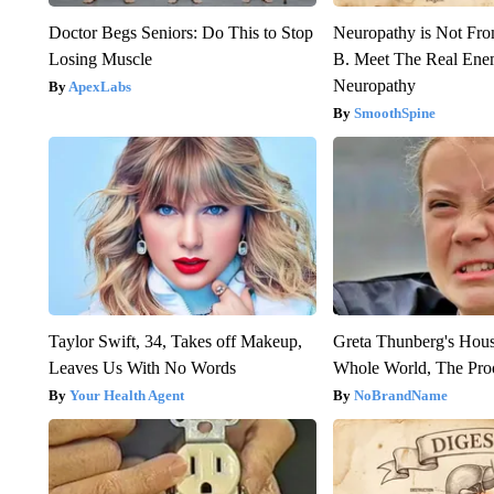
Doctor Begs Seniors: Do This to Stop
Neuropathy is Not Fr
Losing Muscle
B. Meet The Real Ene
Neuropathy
ApexLabs
SmoothSpine
Taylor Swift, 34, Takes off Makeup,
Greta Thunberg's Hou
Leaves Us With No Words
Whole World, The Proo
Your Health Agent
NoBrandName