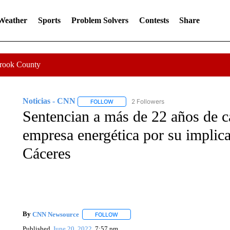
 Weather
Sports
Problem Solvers
Contests
Share
Crook County
Noticias - CNN
2 Followers
FOLLOW
FOLLOW "NOTICIAS - CNN" TO RECEIVE N
Sentencian a más de 22 años de cá
empresa energética por su implica
Cáceres
By
CNN Newsource
FOLLOW
FOLLOW "" TO RECEIVE NOTIFICATIONS 
Published
June 20, 2022
7:57 pm