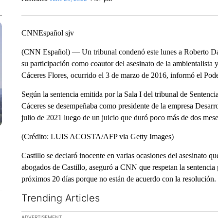
CNNEspañol sjv
(CNN Español) — Un tribunal condenó este lunes a Roberto Davi
su participación como coautor del asesinato de la ambientalista
Cáceres Flores, ocurrido el 3 de marzo de 2016, informó el Po
Según la sentencia emitida por la Sala I del tribunal de Sentenc
Cáceres se desempeñaba como presidente de la empresa Desarro
julio de 2021 luego de un juicio que duró poco más de dos mese
(Crédito: LUIS ACOSTA/AFP via Getty Images)
Castillo se declaró inocente en varias ocasiones del asesinato q
abogados de Castillo, aseguró a CNN que respetan la sentencia 
próximos 20 días porque no están de acuerdo con la resolución.
Trending Articles
The following is a list of the most commented articles in the la
ADVERTISEMENT