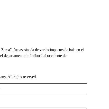
 Zarca”, fue asesinada de varios impactos de bala en el
 el departamento de Intibucá al occidente de
. All rights reserved.
s
S - CNN" TO RECEIVE NOTIFICATIONS ABOUT NEW PAGES ON "NOTICIAS - CNN".