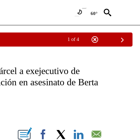
60°
1 of 4
OTIFICATIONS ABOUT NEW PAGES ON "NOTICIAS - CNN".
rcel a exejecutivo de
ción en asesinato de Berta
ABOUT NEW PAGES ON "".