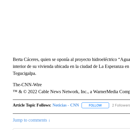
Berta Cáceres, quien se oponía al proyecto hidroeléctrico “Agua
interior de su vivienda ubicada en la ciudad de La Esperanza en
Tegucigalpa.
The-CNN-Wire
™ & © 2022 Cable News Network, Inc., a WarnerMedia Company
Article Topic Follows:
Noticias - CNN
2 Follower
FOLLOW
FOLLOW "NOTICIA
Jump to comments ↓