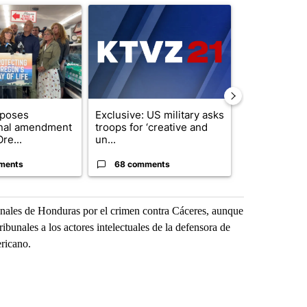
ticle titled "Drazan proposes constitutional amendment to protect O
A trending article titled "Exclusive: US military
A trending arti
oposes
Exclusive: US military asks
Gov. Kotek 
onal amendment
troops for ‘creative and
million fund 
re...
un...
Oregon ...
ments
68 comments
60 comme
unales de Honduras por el crimen contra Cáceres, aunque
tribunales a los actores intelectuales de la defensora de
ericano.