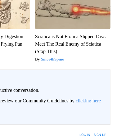
y Digestion
Sciatica is Not From a Slipped Disc.
 Frying Pan
Meet The Real Enemy of Sciatica
(Stop This)
SmoothSpine
uctive conversation.
an review our Community Guidelines by
clicking here
LOG IN
|
SIGN UP