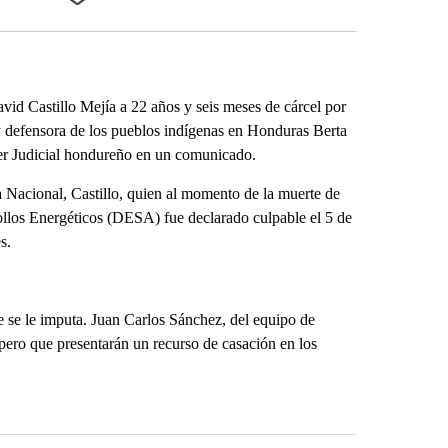
Facebook
X
LinkedIn
Email
d Castillo Mejía a 22 años y seis meses de cárcel por
 y defensora de los pueblos indígenas en Honduras Berta
der Judicial hondureño en un comunicado.
ia Nacional, Castillo, quien al momento de la muerte de
llos Energéticos (DESA) fue declarado culpable el 5 de
s.
ue se le imputa. Juan Carlos Sánchez, del equipo de
pero que presentarán un recurso de casación en los
st 7 days.