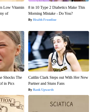
om Low Vitamin
8 in 10 Type 2 Diabetics Make This
my of
Morning Mistake - Do You?
Health Frontline
se Shocks The
Caitlin Clark Steps out With Her New
f in Pics
Partner and Stuns Fans
Rank Upwards