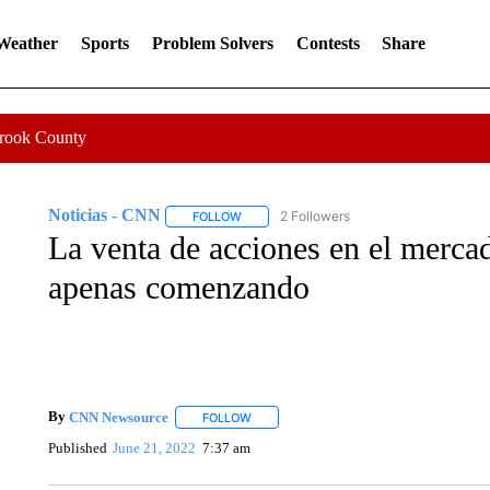
 Weather
Sports
Problem Solvers
Contests
Share
Crook County
Noticias - CNN
2 Followers
FOLLOW
FOLLOW "NOTICIAS - CNN" TO RECEIVE N
La venta de acciones en el mercad
apenas comenzando
By
CNN Newsource
FOLLOW
FOLLOW "" TO RECEIVE NOTIFICATIONS 
Published
June 21, 2022
7:37 am