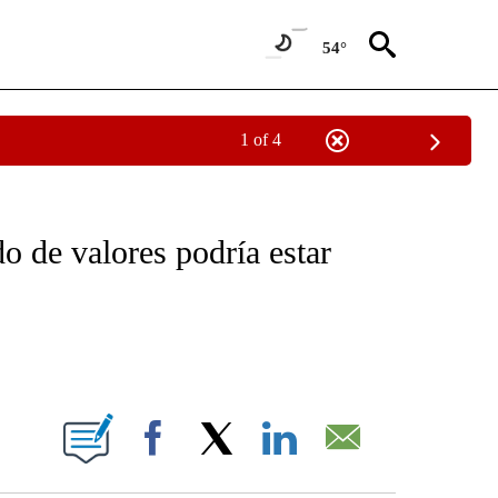
54°
1 of 4
OTIFICATIONS ABOUT NEW PAGES ON "NOTICIAS - CNN".
o de valores podría estar
ABOUT NEW PAGES ON "".
Facebook
X
LinkedIn
Email