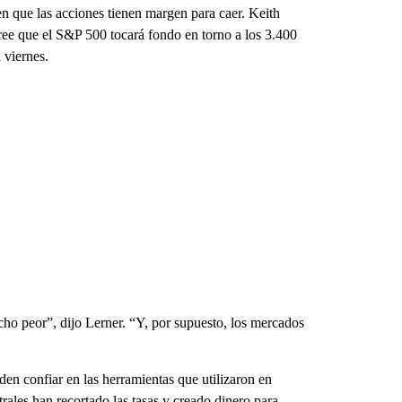
en que las acciones tienen margen para caer. Keith
cree que el S&P 500 tocará fondo en torno a los 3.400
 viernes.
cho peor”, dijo Lerner. “Y, por supuesto, los mercados
den confiar en las herramientas que utilizaron en
rales han recortado las tasas y creado dinero para