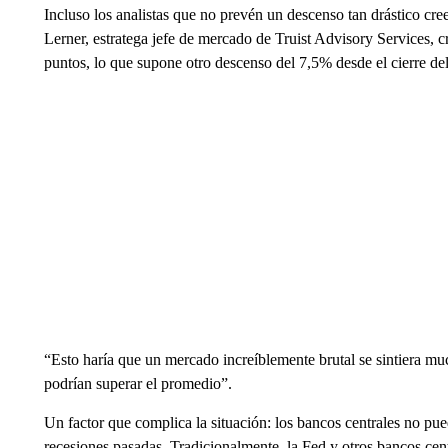
Incluso los analistas que no prevén un descenso tan drástico cre
Lerner, estratega jefe de mercado de Truist Advisory Services, 
puntos, lo que supone otro descenso del 7,5% desde el cierre del
“Esto haría que un mercado increíblemente brutal se sintiera mu
podrían superar el promedio”.
Un factor que complica la situación: los bancos centrales no pue
recesiones pasadas. Tradicionalmente, la Fed y otros bancos cent