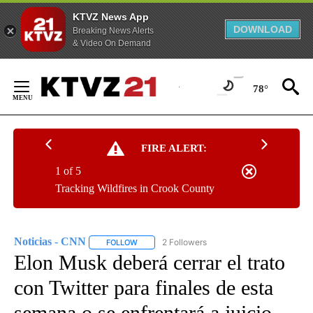
KTVZ News App
DOWNLOAD
Breaking News Alerts
& Video On Demand
Skip
to
78°
Content
FIRE ALERT:
1 of 5
Tracking Wildfires in Crook County
Noticias - CNN
2 Followers
FOLLOW
FOLLOW "NOTICIAS - CNN" TO RECEIVE NOTIF
Elon Musk deberá cerrar el trato
con Twitter para finales de esta
semana o se enfrentará a juicio