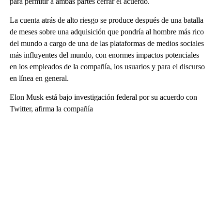
para permitir a ambas partes cerrar el acuerdo.
La cuenta atrás de alto riesgo se produce después de una batalla
de meses sobre una adquisición que pondría al hombre más rico
del mundo a cargo de una de las plataformas de medios sociales
más influyentes del mundo, con enormes impactos potenciales
en los empleados de la compañía, los usuarios y para el discurso
en línea en general.
Elon Musk está bajo investigación federal por su acuerdo con
Twitter, afirma la compañía
A
D
V
E
R
TI
S
E
M
E
N
T