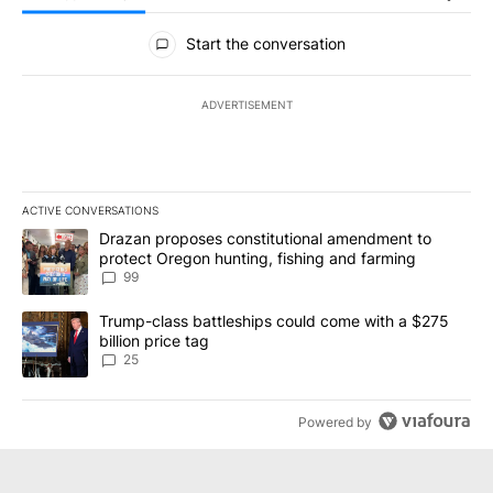
All Comments
Start the conversation
ADVERTISEMENT
ACTIVE CONVERSATIONS
The following is a list of the most commented articles in the last 7
A trending article titled "Drazan proposes constitutional amendm
Drazan proposes constitutional amendment to
protect Oregon hunting, fishing and farming
99
A trending article titled "Trump-class battleships could come wit
Trump-class battleships could come with a $275
billion price tag
25
Powered by