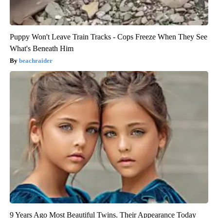
Puppy Won't Leave Train Tracks - Cops Freeze When They See
What's Beneath Him
beachraider
9 Years Ago Most Beautiful Twins. Their Appearance Today