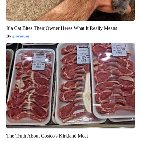
If a Cat Bites Their Owner Heres What It Really Means
gloriousa
The Truth About Costco's Kirkland Meat