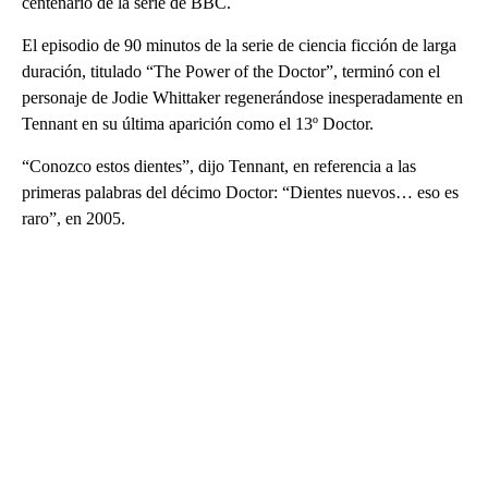
centenario de la serie de BBC.
El episodio de 90 minutos de la serie de ciencia ficción de larga
duración, titulado “The Power of the Doctor”, terminó con el
personaje de Jodie Whittaker regenerándose inesperadamente en
Tennant en su última aparición como el 13º Doctor.
“Conozco estos dientes”, dijo Tennant, en referencia a las
primeras palabras del décimo Doctor: “Dientes nuevos… eso es
raro”, en 2005.
A
D
V
E
R
TI
S
E
M
E
N
T