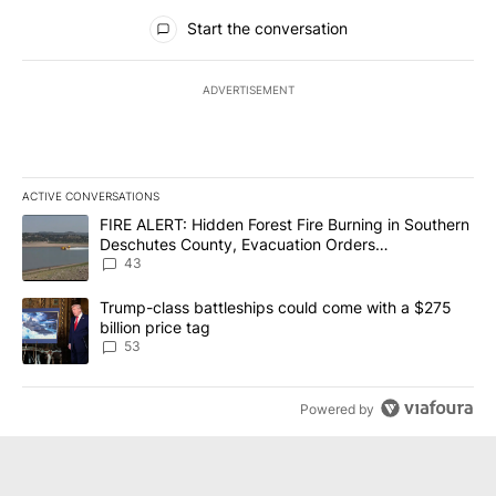
All Comments
Start the conversation
ADVERTISEMENT
ACTIVE CONVERSATIONS
The following is a list of the most commented articles in the last 7
A trending article titled "FIRE ALERT: Hidden Forest Fire Burni
FIRE ALERT: Hidden Forest Fire Burning in Southern
Deschutes County, Evacuation Orders
Implemented
43
A trending article titled "Trump-class battleships could come wit
Trump-class battleships could come with a $275
billion price tag
53
Powered by