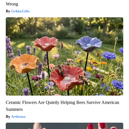
Wrong
GekkoGifts
Ceramic Flowers Are Quietly Helping Bees Survive American
Summers
Aethoma