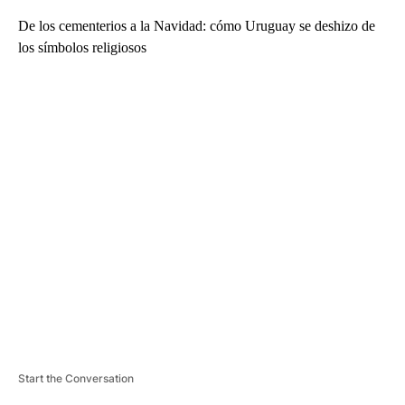
De los cementerios a la Navidad: cómo Uruguay se deshizo de
los símbolos religiosos
A
D
V
E
R
TI
S
E
M
E
N
T
Start the Conversation