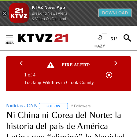
KTVZ News App
DOWNLOAD
Breaking News Alerts
& Video On Demand
Skip
to
51°
Content
FIRE ALERT:
1 of 4
Tracking Wildfires in Crook County
Noticias - CNN
2 Followers
FOLLOW
FOLLOW "NOTICIAS - CNN" TO RECEIVE NOTIF
Ni China ni Corea del Norte: la
historia del país de América
Latina que “eliminó” la Navidad