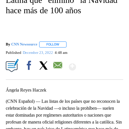
hace más de 100 años
By
CNN Newsource
FOLLOW
FOLLOW "" TO RECEIVE NOTIFICATIONS ABOU
Published
December 23, 2022
4:48 am
Show More
Facebook
X
Email
Ángela Reyes Haczek
(CNN Español) — Las listas de los países que no reconocen la
celebración de la Navidad —o incluso la prohíben— suelen
estar dominadas por regímenes autoritarios o naciones que
profesan de manera oficial religiones diferentes a la católica. Sin
embargo, hay un país laico de Latinoamérica que hace más de