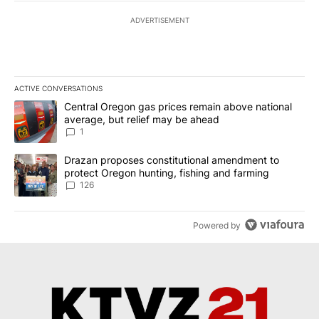
ADVERTISEMENT
ACTIVE CONVERSATIONS
The following is a list of the most commented articles in the last 7
A trending article titled "Central Oregon gas prices remain abov
Central Oregon gas prices remain above national
average, but relief may be ahead
1
A trending article titled "Drazan proposes constitutional amendm
Drazan proposes constitutional amendment to
protect Oregon hunting, fishing and farming
126
Powered by