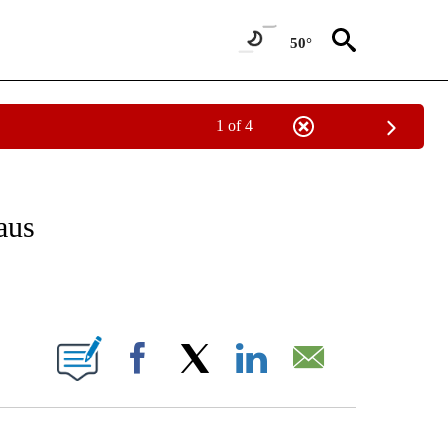
50°
1 of 4
OTIFICATIONS ABOUT NEW PAGES ON "NOTICIAS - CNN".
aus
ABOUT NEW PAGES ON "".
Facebook
X
LinkedIn
Email