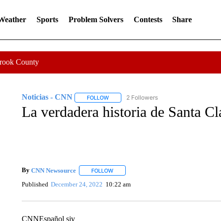
 Weather
Sports
Problem Solvers
Contests
Share
Crook County
Noticias - CNN
2 Followers
FOLLOW
FOLLOW "NOTICIAS - CNN" TO RECEIVE N
La verdadera historia de Santa Cl
By
CNN Newsource
FOLLOW
FOLLOW "" TO RECEIVE NOTIFICATIONS 
Published
December 24, 2022
10:22 am
CNNEspañol sjv