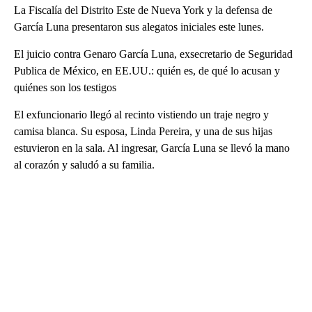
La Fiscalía del Distrito Este de Nueva York y la defensa de
García Luna presentaron sus alegatos iniciales este lunes.
El juicio contra Genaro García Luna, exsecretario de Seguridad
Publica de México, en EE.UU.: quién es, de qué lo acusan y
quiénes son los testigos
El exfuncionario llegó al recinto vistiendo un traje negro y
camisa blanca. Su esposa, Linda Pereira, y una de sus hijas
estuvieron en la sala. Al ingresar, García Luna se llevó la mano
al corazón y saludó a su familia.
A
D
V
E
R
TI
S
E
M
E
N
T