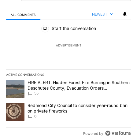
NEWEST
ALL COMMENTS
All Comments
Start the conversation
ADVERTISEMENT
ACTIVE CONVERSATIONS
The following is a list of the most commented articles in the last 7
A trending article titled "FIRE ALERT: Hidden Forest Fire Burni
FIRE ALERT: Hidden Forest Fire Burning in Southern
Deschutes County, Evacuation Orders
Implemented
55
A trending article titled "Redmond City Council to consider year
Redmond City Council to consider year-round ban
on private fireworks
6
Powered by