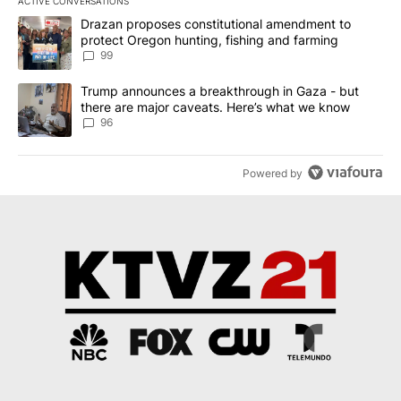
ACTIVE CONVERSATIONS
The following is a list of the most commented articles in the last 7
A trending article titled "Drazan proposes constitutional amendm
Drazan proposes constitutional amendment to
protect Oregon hunting, fishing and farming
99
A trending article titled "Trump announces a breakthrough in Ga
Trump announces a breakthrough in Gaza - but
there are major caveats. Here’s what we know
96
Powered by