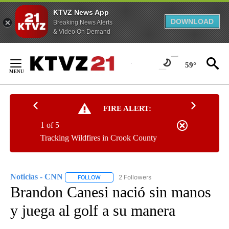
KTVZ News App
DOWNLOAD
Breaking News Alerts
& Video On Demand
Skip
to
59°
Content
FIRE ALERT:
1 of 5
Tracking Wildfires in Crook County
Noticias - CNN
2 Followers
FOLLOW
FOLLOW "NOTICIAS - CNN" TO RECEIVE NOTIF
Brandon Canesi nació sin manos
y juega al golf a su manera