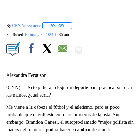
By
CNN Newsource
FOLLOW
FOLLOW "" TO RECEIVE NOTIFICATIONS ABOU
Published
February 8, 2023
9:35 am
Show More
Facebook
X
Email
Alexandra Ferguson
(CNN) — Si te pidieran elegir un deporte para practicar sin usar
las manos, ¿cuál sería?
Me viene a la cabeza el fútbol y el atletismo, pero es poco
probable que el golf esté entre los primeros de la lista. Sin
embargo, Brandon Canesi, el autoproclamado “mejor golfista sin
manos del mundo”, podría hacerte cambiar de opinión.