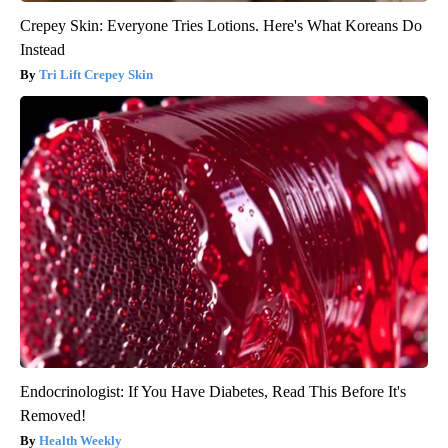
Crepey Skin: Everyone Tries Lotions. Here's What Koreans Do
Instead
Tri Lift Crepey Skin
Endocrinologist: If You Have Diabetes, Read This Before It's
Removed!
Health Weekly