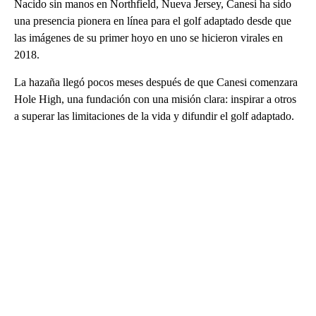
Nacido sin manos en Northfield, Nueva Jersey, Canesi ha sido
una presencia pionera en línea para el golf adaptado desde que
las imágenes de su primer hoyo en uno se hicieron virales en
2018.
La hazaña llegó pocos meses después de que Canesi comenzara
Hole High, una fundación con una misión clara: inspirar a otros
a superar las limitaciones de la vida y difundir el golf adaptado.
A
D
V
E
R
TI
S
E
M
E
N
T