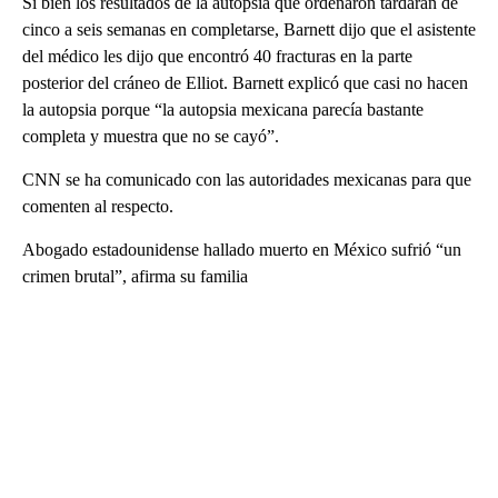
Si bien los resultados de la autopsia que ordenaron tardarán de
cinco a seis semanas en completarse, Barnett dijo que el asistente
del médico les dijo que encontró 40 fracturas en la parte
posterior del cráneo de Elliot. Barnett explicó que casi no hacen
la autopsia porque “la autopsia mexicana parecía bastante
completa y muestra que no se cayó”.
CNN se ha comunicado con las autoridades mexicanas para que
comenten al respecto.
Abogado estadounidense hallado muerto en México sufrió “un
crimen brutal”, afirma su familia
A
D
V
E
R
TI
S
E
M
E
N
T