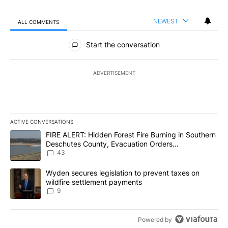
NEWEST
ALL COMMENTS
All Comments
Start the conversation
ADVERTISEMENT
ACTIVE CONVERSATIONS
The following is a list of the most commented articles in the last 7
A trending article titled "FIRE ALERT: Hidden Forest Fire Burni
FIRE ALERT: Hidden Forest Fire Burning in Southern
Deschutes County, Evacuation Orders
Implemented
43
A trending article titled "Wyden secures legislation to prevent t
Wyden secures legislation to prevent taxes on
wildfire settlement payments
9
Powered by