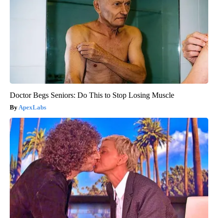
Doctor Begs Seniors: Do This to Stop Losing Muscle
ApexLabs