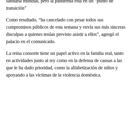
sanitaria mundial, pero la pandemia está en un “punto de
transición”
Como resultado, “ha cancelado con pesar todos sus
compromisos públicos de esta semana y envía sus más sinceras
disculpas a quienes tenían previsto asistir a ellos”, agregó el
palacio en el comunicado.
La reina consorte tiene un papel activo en la familia real, tanto
en actividades junto al rey como en la defensa de causas a las
que le ha dado prioridad, como la alfabetización de niños y
apoyando a las víctimas de la violencia doméstica.
A
D
V
E
R
TI
S
E
M
E
N
T