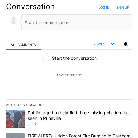
Conversation
LOG IN
|
SIGN UP
NEWEST
ALL COMMENTS
All Comments
Start the conversation
ADVERTISEMENT
ACTIVE CONVERSATIONS
The following is a list of the most commented articles in the last 7
A trending article titled "Public urged to help find three missing c
Public urged to help find three missing children last
seen in Prineville
6
A trending article titled "FIRE ALERT: Hidden Forest Fire Burni
FIRE ALERT: Hidden Forest Fire Burning in Southern