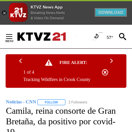
KTVZ News App
DOWNLOAD
Breaking News Alerts
& Video On Demand
Skip
to
57°
Content
FIRE ALERT:
1 of 4
Tracking Wildfires in Crook County
Noticias - CNN
2 Followers
FOLLOW
FOLLOW "NOTICIAS - CNN" TO RECEIVE NOTIF
Camila, reina consorte de Gran
Bretaña, da positivo por covid-
19