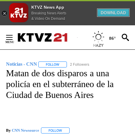
KTVZ News App
DOWNLOAD
Breaking News Alerts
& Video On Demand
Skip
to
86°
Content
Noticias - CNN
2 Followers
FOLLOW
FOLLOW "NOTICIAS - CNN" TO RECEIVE NOTIF
Matan de dos disparos a una
policía en el subterráneo de la
Ciudad de Buenos Aires
By
CNN Newsource
FOLLOW
FOLLOW "" TO RECEIVE NOTIFICATIONS ABOU