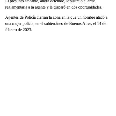
El presunto atacante, ahora detenido, le sustrajo el arma
reglamentaria a la agente y le disparó en dos oportunidades.
Agentes de Policía cierran la zona en la que un hombre atacó a
una mujer policía, en el subterráneo de Buenos Aires, el 14 de
febrero de 2023.
A
D
V
E
R
TI
S
E
M
E
N
T