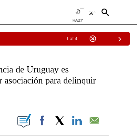
56°
1 of 4
OTIFICATIONS ABOUT NEW PAGES ON "NOTICIAS - CNN".
encia de Uruguay es
 asociación para delinquir
ABOUT NEW PAGES ON "".
Facebook
X
LinkedIn
Email