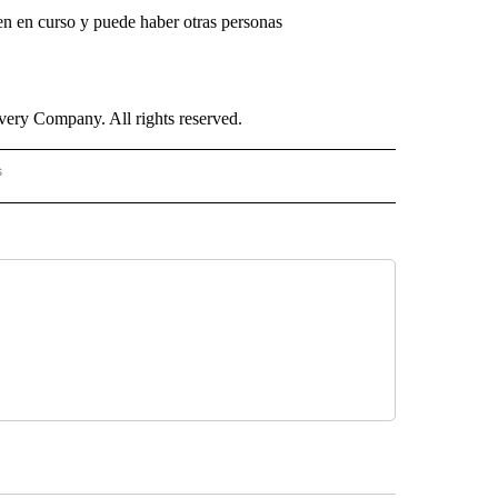
uen en curso y puede haber otras personas
ry Company. All rights reserved.
s
S - CNN" TO RECEIVE NOTIFICATIONS ABOUT NEW PAGES ON "NOTICIAS - CNN".