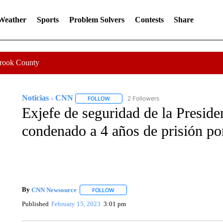
 Weather
Sports
Problem Solvers
Contests
Share
Crook County
Noticias - CNN
2 Followers
FOLLOW
FOLLOW "NOTICIAS - CNN" TO RECEIVE N
Exjefe de seguridad de la Presid
condenado a 4 años de prisión por
By
CNN Newsource
FOLLOW
FOLLOW "" TO RECEIVE NOTIFICATIONS 
Published
February 15, 2023
3:01 pm