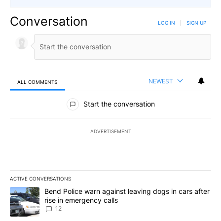
Conversation
LOG IN
|
SIGN UP
NEWEST
ALL COMMENTS
All Comments
Start the conversation
ADVERTISEMENT
ACTIVE CONVERSATIONS
The following is a list of the most commented articles in the last 7
A trending article titled "Bend Police warn against leaving dogs i
Bend Police warn against leaving dogs in cars after
rise in emergency calls
12