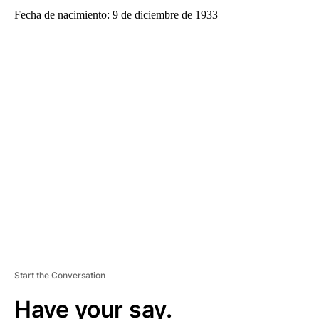
Fecha de nacimiento: 9 de diciembre de 1933
A
D
V
E
R
TI
S
E
M
E
N
T
Start the Conversation
Have your say.