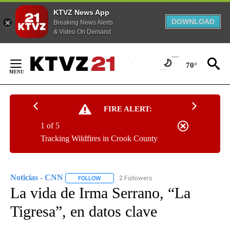
KTVZ News App
DOWNLOAD
Breaking News Alerts
& Video On Demand
Skip
to
70°
Content
FIRE ALERT:
1 of 5
Tracking Wildfires in Crook County
Noticias - CNN
2 Followers
FOLLOW
FOLLOW "NOTICIAS - CNN" TO RECEIVE NOTIF
La vida de Irma Serrano, “La
Tigresa”, en datos clave